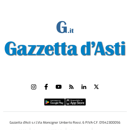
Gazzetta d'Asti s.r.l.Via Monsignor Umberto Rossi, 6 P.IVA-C.F. 01542300056