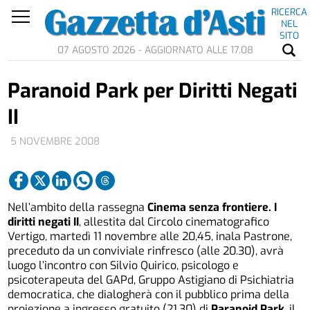
RICERCA
NEL
SITO
07 AGOSTO 2026 - AGGIORNATO ALLE 17.08
Paranoid Park per Diritti Negati
II
5 NOVEMBRE 2008
Nell’ambito della rassegna
Cinema senza frontiere. I
diritti negati II
, allestita dal Circolo cinematografico
Vertigo, martedì 11 novembre alle 20,45, inala Pastrone,
preceduto da un conviviale rinfresco (alle 20.30), avrà
luogo l’incontro con Silvio Quirico, psicologo e
psicoterapeuta del GAPd, Gruppo Astigiano di Psichiatria
democratica, che dialogherà con il pubblico prima della
proiezione a ingresso gratuito (21.30) di
Paranoid Park
, il