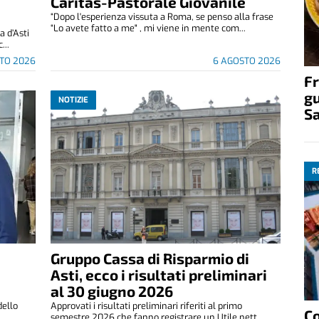
Caritas-Pastorale Giovanile
“Dopo l'esperienza vissuta a Roma, se penso alla frase
“Lo avete fatto a me" , mi viene in mente com...
 d’Asti
...
TO 2026
6 AGOSTO 2026
Fr
gu
NOTIZIE
S
R
Gruppo Cassa di Risparmio di
Asti, ecco i risultati preliminari
al 30 giugno 2026
dello
Approvati i risultati preliminari riferiti al primo
C
semestre 2026 che fanno registrare un Utile nett...