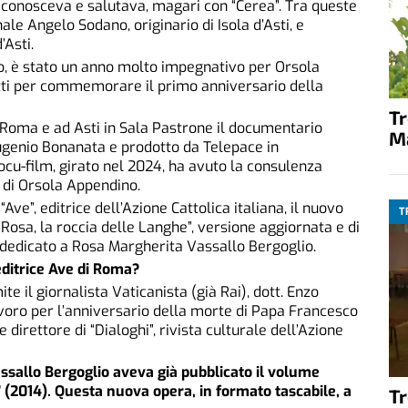
iconosceva e salutava, magari con “Cerea”. Tra queste
ale Angelo Sodano, originario di Isola d’Asti, e
’Asti.
to, è stato un anno molto impegnativo per Orsola
etti per commemorare il primo anniversario della
T
 Roma e ad Asti in Sala Pastrone il documentario
M
Eugenio Bonanata e prodotto da Telepace in
ocu-film, girato nel 2024, ha avuto la consulenza
o di Orsola Appendino.
 “Ave”, editrice dell’Azione Cattolica italiana, il nuovo
T
 Rosa, la roccia delle Langhe”, versione aggiornata e di
 dedicato a Rosa Margherita Vassallo Bergoglio.
editrice Ave di Roma?
te il giornalista Vaticanista (già Rai), dott. Enzo
oro per l’anniversario della morte di Papa Francesco
direttore di “Dialoghi”, rivista culturale dell’Azione
sallo Bergoglio aveva già pubblicato il volume
 (2014). Questa nuova opera, in formato tascabile, a
T