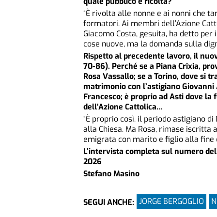
quale pubblico è ricolta?
“È rivolta alle nonne e ai nonni che t
formatori. Ai membri dell’Azione Catto
Giacomo Costa, gesuita, ha detto per 
cose nuove, ma la domanda sulla digni
Rispetto al precedente lavoro, il nuov
70-86). Perché se a Piana Crixia, prov
Rosa Vassallo; se a Torino, dove si tra
matrimonio con l’astigiano Giovanni 
Francesco; è proprio ad Asti dove la 
dell’Azione Cattolica…
“È proprio così, il periodo astigiano d
alla Chiesa. Ma Rosa, rimase iscritta a
emigrata con marito e figlio alla fine
L’intervista completa sul numero del
2026
Stefano Masino
JORGE BERGOGLIO
N
SEGUI ANCHE: