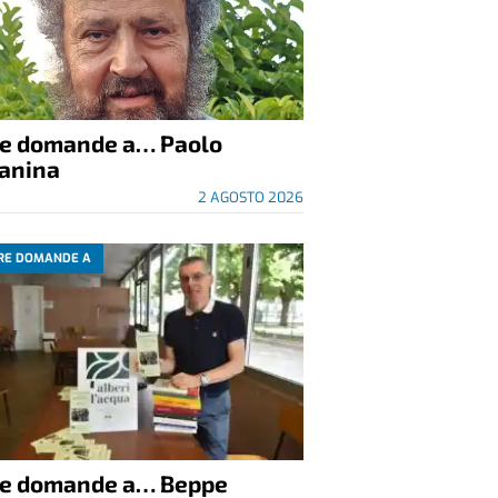
re domande a… Paolo
anina
2 AGOSTO 2026
RE DOMANDE A
re domande a… Beppe