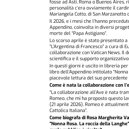
fosse ad Asti, Roma o Buenos Aires, r
personalità c’era ovviamente il cardin
Mariangela Cotto, di San Marzanotto d
Il 2026, e i mesi che l’hanno precedu
Appendino, coinvolta in diversi prog
morte del “Papa Astigiano”.
Lo scorso aprile è stato presentato a
“L’Argentina di Francesco” a cura di 
collaborazione con Vatican News. Il d
scientifica e il supporto organizzativ
In questi giorni è uscito in libreria per
libro dell’Appendino intitolato “Nonna
piacevole lettura del suo precedente
Come è nata la collaborazione con l’
“La collaborazione all’Ave è nata trami
Romeo, che mi ha proposto questo lav
(21 aprile 2026). Romeo è attualmente 
Cattolica Italiana”.
Come biografa di Rosa Margherita Vas
“Nonna Rosa. La roccia della Langhe”