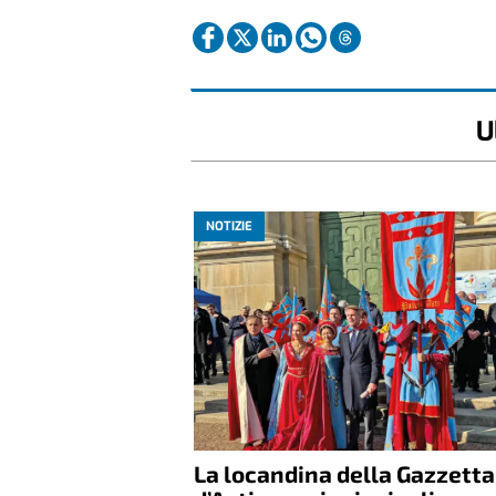
U
NOTIZIE
La locandina della Gazzetta