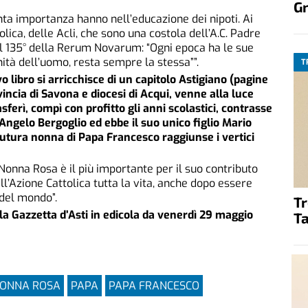
G
anta importanza hanno nell’educazione dei nipoti. Ai
lica, delle Acli, che sono una costola dell’A.C. Padre
il 135° della Rerum Novarum: “Ogni epoca ha le sue
tà dell’uomo, resta sempre la stessa””.
T
o libro si arricchisce di un capitolo Astigiano (pagine
incia di Savona e diocesi di Acqui, venne alla luce
sferì, compì con profitto gli anni scolastici, contrasse
Angelo Bergoglio ed ebbe il suo unico figlio Mario
futura nonna di Papa Francesco raggiunse i vertici
i Nonna Rosa è il più importante per il suo contributo
ll’Azione Cattolica tutta la vita, anche dopo essere
 del mondo”.
T
la Gazzetta d’Asti in edicola da venerdì 29 maggio
Ta
ONNA ROSA
PAPA
PAPA FRANCESCO