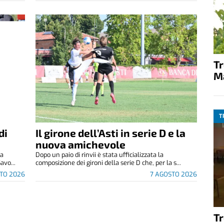
T
M
T
di
Il girone dell’Asti in serie D e la
nuova amichevole
za
Dopo un paio di rinvii è stata ufficializzata la
avo...
composizione dei gironi della serie D che, per la s...
TO 2026
7 AGOSTO 2026
T