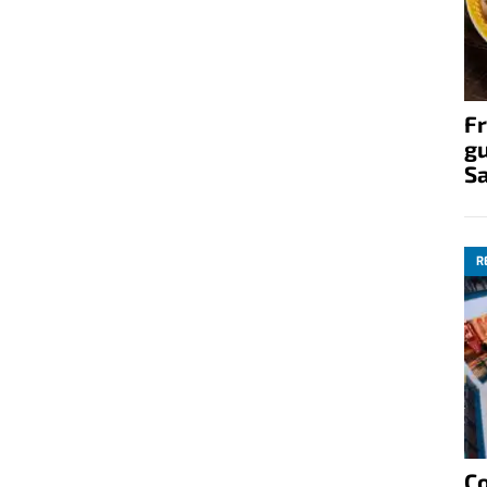
Fr
gu
S
R
C