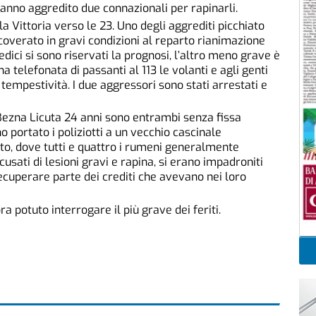
hanno aggredito due connazionali per rapinarli.
alla Vittoria verso le 23. Uno degli aggrediti picchiato
coverato in gravi condizioni al reparto rianimazione
dici si sono riservati la prognosi, l’altro meno grave è
na telefonata di passanti al 113 le volanti e agli genti
tempestività. I due aggressori sono stati arrestati e
Bezna Licuta 24 anni sono entrambi senza fissa
portato i poliziotti a un vecchio cascinale
to, dove tutti e quattro i rumeni generalmente
cusati di lesioni gravi e rapina, si erano impadroniti
recuperare parte dei crediti che avevano nei loro
a potuto interrogare il più grave dei feriti.