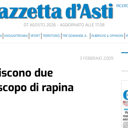
RICER
07 AGOSTO 2026 - AGGIORNATO ALLE 17.08
MA
ENOGASTROMIA
SPORT
TERRITORIO
TRE DOMANDE A…
RUBRICHE & OPINIONI
R
3 FEBBRAIO 2009
iscono due
scopo di rapina