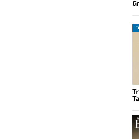
G
T
T
Ta