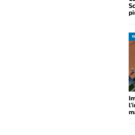
Sc
pi
R
Im
l’
ma