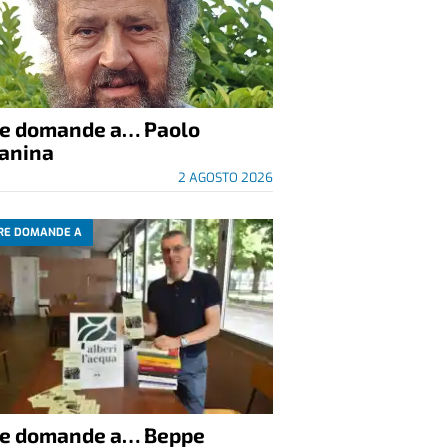
re domande a… Paolo
anina
2 AGOSTO 2026
RE DOMANDE A
re domande a… Beppe