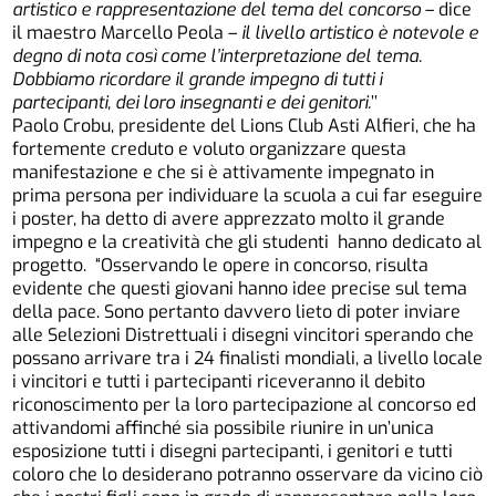
artistico e rappresentazione del tema del concorso
– dice
il maestro Marcello Peola –
il livello artistico è notevole e
degno di nota così come l’interpretazione del tema.
Dobbiamo ricordare il grande impegno di tutti i
partecipanti, dei loro insegnanti e dei genitori.
’’
Paolo Crobu, presidente del Lions Club Asti Alfieri, che ha
fortemente creduto e voluto organizzare questa
manifestazione e che si è attivamente impegnato in
prima persona per individuare la scuola a cui far eseguire
i poster, ha detto di avere apprezzato molto il grande
impegno e la creatività che gli studenti hanno dedicato al
progetto. “Osservando le opere in concorso, risulta
evidente che questi giovani hanno idee precise sul tema
della pace. Sono pertanto davvero lieto di poter inviare
alle Selezioni Distrettuali i disegni vincitori sperando che
possano arrivare tra i 24 finalisti mondiali, a livello locale
i vincitori e tutti i partecipanti riceveranno il debito
riconoscimento per la loro partecipazione al concorso ed
attivandomi affinché sia possibile riunire in un’unica
esposizione tutti i disegni partecipanti, i genitori e tutti
coloro che lo desiderano potranno osservare da vicino ciò