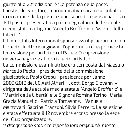
giunto alla 22^ edizione, è “La potenza della pace”.
I poster dei vincitori, il cui nominativo sarà reso pubblico
in occasione della premiazione, sono stati selezionati tra i
140 poster presentati da parte degli alunni delle scuole
medie statali astigiane “Angelo Brofferio” e “Martiri della
Libertà”.
Il Lions Clubs International sponsorizza il programma con
l’intento di offrire ai giovani l’opportunità di esprimere la
loro visione per un futuro di Pace e Comprensione
universale grazie al loro talento artistico.
La commissione esaminatrice era composta dal Maestro
Marcello Peola – presidente della commissione
giudicatrice, Paolo Crobu – presidente per l’anno
2009/2010 del LC Asti Alfieri , il dott. Borgo Giovanni –
dirigente della scuola media statale “Angelo Brofferio” e
“Martiri della Libertà” e le Signore Romina Torino, Maria
Grazia Manuello, Patrizia Tomasone, Manuela
Mantovani, Sabrina Franzoni, Silvia Ferrero. La selezione
è stata effettuata il 12 novembre scorso presso la sede
del Club organizzatore.
“
I disegni sono stati scelti per la loro originalità, merito