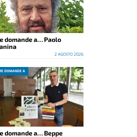
re domande a… Paolo
anina
2 AGOSTO 2026
RE DOMANDE A
re domande a… Beppe