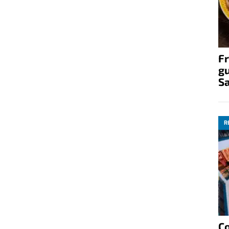
Fr
gu
S
R
C