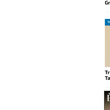
G
T
T
Ta