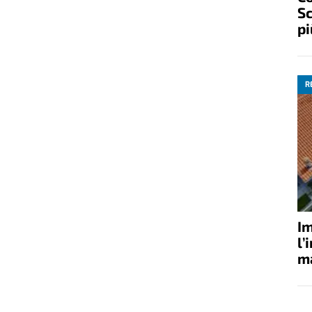
Sc
pi
R
Im
l’
ma