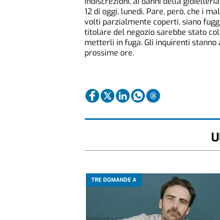
indiscrezioni, ai danni della gioielle
12 di oggi, lunedì. Pare, però, che i ma
volti parzialmente coperti, siano fuggi
titolare del negozio sarebbe stato colp
metterli in fuga. Gli inquirenti stanno
prossime ore.
U
TRE DOMANDE A