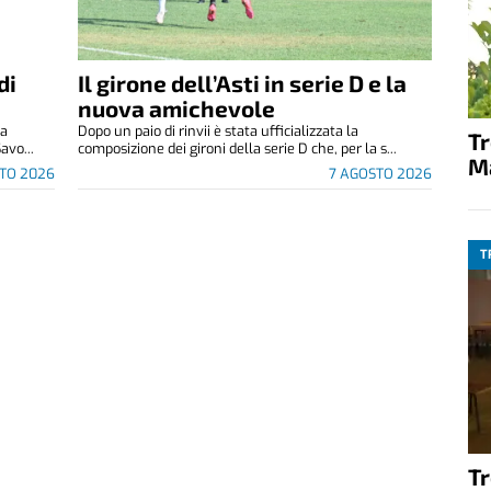
di
Il girone dell’Asti in serie D e la
nuova amichevole
za
Dopo un paio di rinvii è stata ufficializzata la
T
avo...
composizione dei gironi della serie D che, per la s...
M
TO 2026
7 AGOSTO 2026
T
T