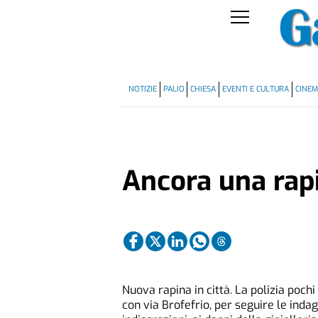
NOTIZIE
PALIO
CHIESA
EVENTI E CULTURA
CINE
Ancora una rapi
Nuova rapina in città. La polizia pochi 
con via Brofefrio, per seguire le inda