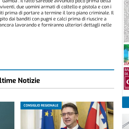
ria “Gamba”. Il fatto sarebbe avvunuto poco prima della
lviventi, due uomini armati di coltello e pistola e con i
ti prima di portare a termine il loro piano criminale. Il
ito dai banditi con pugni e calci prima di riuscire a
 ancora lavorando e forniranno ulteriori dettagli nelle
ltime Notizie
CONSIGLIO REGIONALE