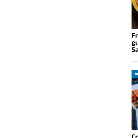
Fr
gu
S
R
C