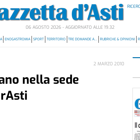
RICER
06 AGOSTO 2026 - AGGIORNATO ALLE 19.32
MA
ENOGASTROMIA
SPORT
TERRITORIO
TRE DOMANDE A…
RUBRICHE & OPINIONI
R
2 MARZO 2010
iano nella sede
CrAsti