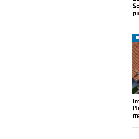
Sc
pi
R
Im
l’
ma