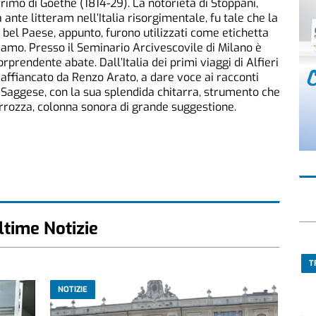
rrimo di Goethe (1814-29). La notorietà di Stoppani,
 ante litteram nell’Italia risorgimentale, fu tale che la
 Il bel Paese, appunto, furono utilizzati come etichetta
iamo. Presso il Seminario Arcivescovile di Milano è
rprendente abate. Dall’Italia dei primi viaggi di Alfieri
rà affiancato da Renzo Arato, a dare voce ai racconti
n Saggese, con la sua splendida chitarra, strumento che
rrozza, colonna sonora di grande suggestione.
ltime Notizie
T
NOTIZIE