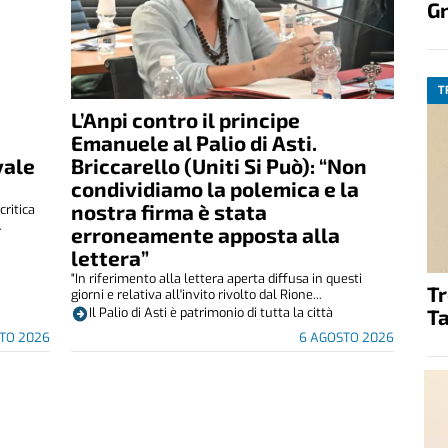
G
T
L’Anpi contro il principe
Emanuele al Palio di Asti.
vale
Briccarello (Uniti Si Può): “Non
condividiamo la polemica e la
nostra firma è stata
critica
.
erroneamente apposta alla
lettera”
"In riferimento alla lettera aperta diffusa in questi
T
giorni e relativa all'invito rivolto dal Rione...
Ta
Il Palio di Asti è patrimonio di tutta la città
TO 2026
6 AGOSTO 2026