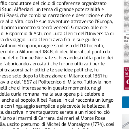
l filo conduttore del ciclo di conferenze organizzato
Studi Alfieriani, un tema di grande potenzialità e
tti i Paesi, che combina narrazione e descrizione e che
re alla Vita, con le sue avventure attraverso l’Europa,
i. Il primo incontro si terrà venerdì 5 marzo, alle ore
di Risparmio di Asti, con Luca Clerici dell’Università di
ra di viaggio. Luca Clerici avrà fra le sue guide di
, Antonio Stoppani, insigne studioso dell’Ottocento,
rdote a Milano nel 1848, di idee liberali, al punto da
one delle Cinque Giornate schierandosi dalla parte dei
e fabbricando aerostati che furono utlizzati per le
 trascorsi patriottici e le sue idee politiche, fu
esso solo dopo la liberazione di Milano: dal 1861 fu
avia e dal 1867 al Politecnico di Milano. Tuttavia, non
quelli che ci interessano in questo momento, né gli
 della curia romana, ma la sua opera più celebre e
 anche al popolo, Il bel Paese, in cui racconta un lungo
ve con linguaggio semplice e piacevole le bellezze. Il
a, descrive in trentaquattro serate a un nipotino, ciò
 Milano ai marmi di Carrara, dai mari al Monte Rosa.
lia, uscito postumo, di Michel de Montaigne (1774), così