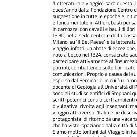
“Letteratura e viaggio”: sarà questo i
quest’anno dalla Fondazione Centro di 
suggestione in tutte le epoche e in tu
è fondamentale in Alfieri, basti pensa
in carrozza, con cavalli e bauli di libr
16.30, nella sede centrale della Cassa 
Milano, su “Il Bel Paese” e la letteratu
viaggio, infatti, un abate di eccezione
nato a Lecco nel 1824, consacrato sace
partecipare attivamente all’insurrezi
patrioti, combattendo sulle barricate 
comunicazioni. Proprio a causa dei suoi
espulso dal Seminario, in cui fu riamm
docente di Geologia all’Università di P
sono gli studi scientifici di Stoppani 
scritti polemici contro certi ambienti
divulgativa, rivolta agli insegnanti ma
viaggio attraverso l’Italia e ne descri
protagonista, di ritorno da una vacanz
che ha visto, spaziando dalla città di
Siamo molto lontani dal Viaggio in Ita