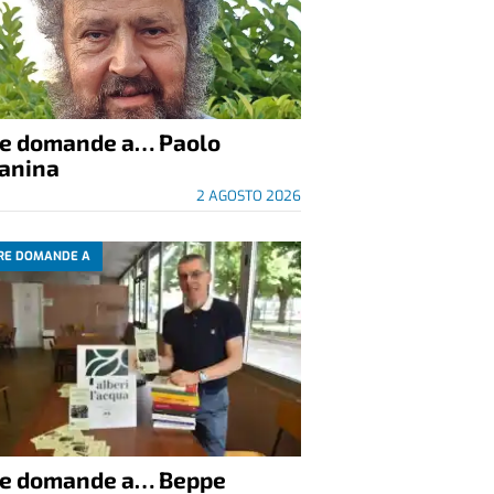
re domande a… Paolo
anina
2 AGOSTO 2026
RE DOMANDE A
re domande a… Beppe