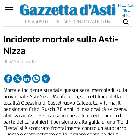
RICERCA
NEL
SITO
08 AGOSTO 2026 - AGGIORNATO ALLE 17.04
Incidente mortale sulla Asti-
Nizza
16 MARZO 2010
Mortale incidente stradale questa sera, mercoledì, sulla
provinciale Asti-Nizza Monferrato, sul rettilineo della
località Opessina di Castelnuovo Calcea. La vittima, il
pensionato Fritz Rusch, 78 anni, di nazionalità svizzera,
abitava ad Asti. Per cause in corso di accertamento da
parte dei carabinieri il pensionato alla guida di una “Ford
Fiesta” si è scontrato frontalmente contro un autocarro.
L’uomo è stato estratto dalle lamiere contorte della