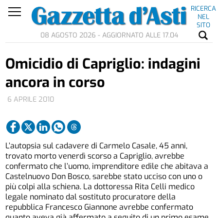
RICERCA
NEL
SITO
08 AGOSTO 2026 - AGGIORNATO ALLE 17.04
Omicidio di Capriglio: indagini
ancora in corso
6 APRILE 2010
L’autopsia sul cadavere di Carmelo Casale, 45 anni,
trovato morto venerdì scorso a Capriglio, avrebbe
confermato che l’uomo, imprenditore edile che abitava a
Castelnuovo Don Bosco, sarebbe stato ucciso con uno o
più colpi alla schiena. La dottoressa Rita Celli medico
legale nominato dal sostituto procuratore della
repubblica Francesco Giannone avrebbe confermato
quanto aveva già affermato a seguito di un primo esame,