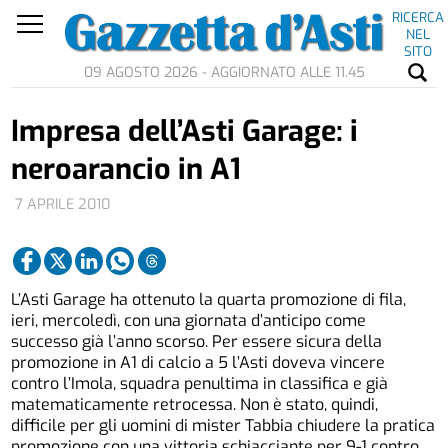
RICERCA
NEL
SITO
09 AGOSTO 2026 - AGGIORNATO ALLE 11.45
Impresa dell’Asti Garage: i
neroarancio in A1
7 APRILE 2010
L’Asti Garage ha ottenuto la quarta promozione di fila,
ieri, mercoledì, con una giornata d’anticipo come
successo già l’anno scorso. Per essere sicura della
promozione in A1 di calcio a 5 l’Asti doveva vincere
contro l’Imola, squadra penultima in classifica e già
matematicamente retrocessa. Non è stato, quindi,
difficile per gli uomini di mister Tabbia chiudere la pratica
promozione con una vittoria schiacciante per 9-1 contro