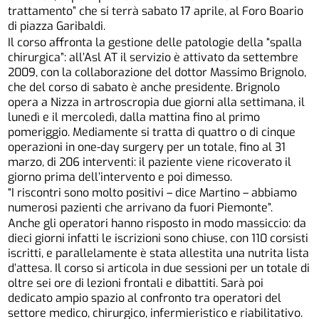
trattamento” che si terrà sabato 17 aprile, al Foro Boario
di piazza Garibaldi.
Il corso affronta la gestione delle patologie della “spalla
chirurgica”: all’Asl AT il servizio è attivato da settembre
2009, con la collaborazione del dottor Massimo Brignolo,
che del corso di sabato è anche presidente. Brignolo
opera a Nizza in artroscropia due giorni alla settimana, il
lunedì e il mercoledì, dalla mattina fino al primo
pomeriggio. Mediamente si tratta di quattro o di cinque
operazioni in one-day surgery per un totale, fino al 31
marzo, di 206 interventi: il paziente viene ricoverato il
giorno prima dell’intervento e poi dimesso.
“I riscontri sono molto positivi – dice Martino – abbiamo
numerosi pazienti che arrivano da fuori Piemonte”.
Anche gli operatori hanno risposto in modo massiccio: da
dieci giorni infatti le iscrizioni sono chiuse, con 110 corsisti
iscritti, e parallelamente è stata allestita una nutrita lista
d’attesa. Il corso si articola in due sessioni per un totale di
oltre sei ore di lezioni frontali e dibattiti. Sarà poi
dedicato ampio spazio al confronto tra operatori del
settore medico, chirurgico, infermieristico e riabilitativo.