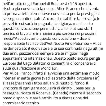
nell’ambito degli Europei di Budapest (4-15 agosto),
risulta già convocata la nostra Alice Franco che diventa
la prima atleta piemontese convocata per la prestigiosa
rassegna continentale. Ancora da stabilire la prova (o le
prove) in cui sarà impegnata l’astigiana, ma di certo
questa convocazione permetterà a lei e al suo staff
tecnico di lavorare in maniera più serena nei prossimi
mesi.?“Aspettavamo questa convocazione – dice il
responsabile tecnico dell’AstiNuoto Pino Palumbo – Alice
ha dimostrato il suo valore e la sua continuità negli ultimi
due anni, piazzandosi sempre tra le migliori negli
appuntamenti internazionali. Questo posto sicuro per gli
Europei del Lago Balaton ci consentirà di concentrarci
sulla qualificazione ai Mondiali”.
Per Alice Franco infatti si avvicina una settimana molto
intensa: in sette giorni (vedi estratto della circolare Fin)
si assegneranno i titoli italiani di nuoto di fondo. Il
vincitore di ogni gara acquisirà di diritto il pass per la
rassegna iridata di Roberval (Canada) mentre il secondo
posto disponibile sarà attribuito a discrezione del
commissario tecnico.