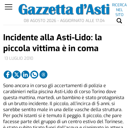
RICERCA
NEL
SITO
08 AGOSTO 2026 - AGGIORNATO ALLE 17.04
Incidente alla Asti-Lido: la
piccola vittima è in coma
13 LUGLIO 2010
Sono ancora in corso gli accertamenti di polizia e
carabinieri nella piscina Asti-Lido di corso Torino dove
questa mattina, martedì, un bambino è stato protagonista
di un brutto incidente. Il piccolo, all’incirca di 5 anni, si
sarebbe sentito male in una delle vasche della struttura.
Per pochi istanti si è temuto il peggio. Il piccolo, che pare
facesse parte del gruppo di un centro estivo del Torinese,
è stato subito tirato fuori dall’acqua e rianimato in attesa