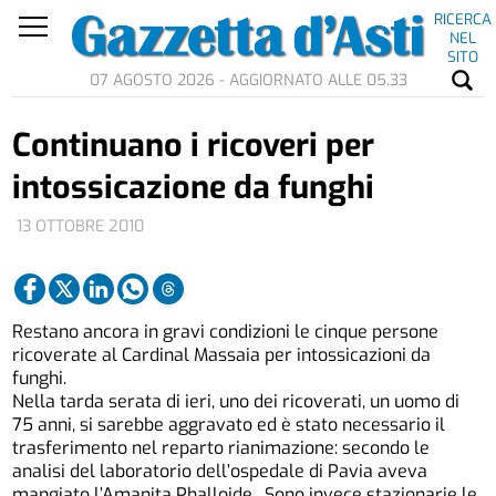
RICERCA
NEL
SITO
07 AGOSTO 2026 - AGGIORNATO ALLE 05.33
Continuano i ricoveri per
intossicazione da funghi
13 OTTOBRE 2010
Restano ancora in gravi condizioni le cinque persone
ricoverate al Cardinal Massaia per intossicazioni da
funghi.
Nella tarda serata di ieri, uno dei ricoverati, un uomo di
75 anni, si sarebbe aggravato ed è stato necessario il
trasferimento nel reparto rianimazione: secondo le
analisi del laboratorio dell’ospedale di Pavia aveva
mangiato l’Amanita Phalloide. Sono invece stazionarie le