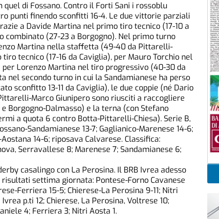
quel di Fossano. Contro il Forti Sani i rossoblu
 punti finendo sconfitti 16-4. Le due vittorie parziali
razie a Davide Martina nel primo tiro tecnico (17-10 a
o combinato (27-23 a Borgogno). Nel primo turno
enzo Martina nella staffetta (49-40 da Pittarelli-
tiro tecnico (17-16 da Caviglia), per Mauro Torchio nel
 per Lorenzo Martina nel tiro progressivo (40-30 da
ita nel secondo turno in cui la Sandamianese ha perso
tato sconfitto 13-11 da Caviglia), le due coppie (né Dario
ittarelli-Marco Giunipero sono riusciti a raccogliere
ia e Borgogno-Dalmasso) e la terna (con Stefano
mi a quota 6 contro Botta-Pittarelli-Chiesa). Serie B,
i Fossano-Sandamianese 13-7; Gaglianico-Marenese 14-6;
ostana 14-6; riposava Calvarese. Classifica:
 Genova, Serravallese 8; Marenese 7; Sandamianese 6;
l derby casalingo con La Perosina. Il BRB Ivrea adesso
 A, risultati settima giornata: Pontese-Forno Cavanese
rese-Ferriera 15-5; Chierese-La Perosina 9-11; Nitri
Ivrea p.ti 12; Chierese, La Perosina, Voltrese 10;
iele 4; Ferriera 3; Nitri Aosta 1.