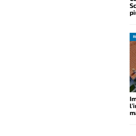
Sc
pi
R
Im
l’
ma