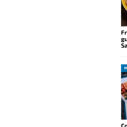
Fr
gu
S
R
C