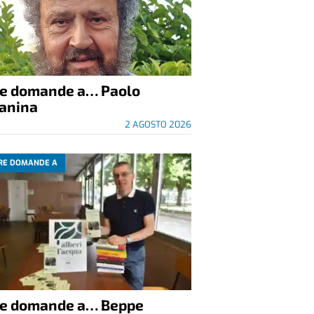
re domande a… Paolo
anina
2 AGOSTO 2026
RE DOMANDE A
re domande a… Beppe