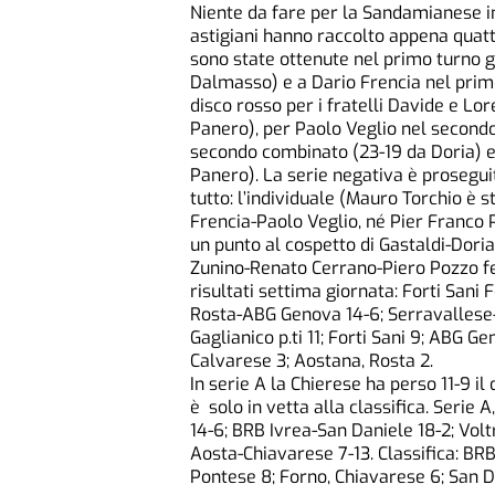
Niente da fare per la Sandamianese in 
astigiani hanno raccolto appena quattro
sono state ottenute nel primo turno g
Dalmasso) e a Dario Frencia nel prim
disco rosso per i fratelli Davide e Lor
Panero), per Paolo Veglio nel secondo 
secondo combinato (23-19 da Doria) e
Panero). La serie negativa è prosegu
tutto: l’individuale (Mauro Torchio è s
Frencia-Paolo Veglio, né Pier Franco P
un punto al cospetto di Gastaldi-Dor
Zunino-Renato Cerrano-Piero Pozzo fer
risultati settima giornata: Forti San
Rosta-ABG Genova 14-6; Serravallese-A
Gaglianico p.ti 11; Forti Sani 9; ABG
Calvarese 3; Aostana, Rosta 2.
In serie A la Chierese ha perso 11-9 i
è solo in vetta alla classifica. Serie
14-6; BRB Ivrea-San Daniele 18-2; Volt
Aosta-Chiavarese 7-13. Classifica: BRB 
Pontese 8; Forno, Chiavarese 6; San Dan