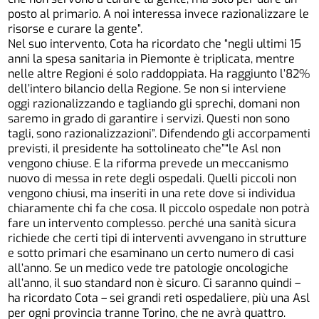
posto al primario. A noi interessa invece razionalizzare le
risorse e curare la gente”.
Nel suo intervento, Cota ha ricordato che “negli ultimi 15
anni la spesa sanitaria in Piemonte è triplicata, mentre
nelle altre Regioni é solo raddoppiata. Ha raggiunto l’82%
dell’intero bilancio della Regione. Se non si interviene
oggi razionalizzando e tagliando gli sprechi, domani non
saremo in grado di garantire i servizi. Questi non sono
tagli, sono razionalizzazioni”. Difendendo gli accorpamenti
previsti, il presidente ha sottolineato che”“le Asl non
vengono chiuse. E la riforma prevede un meccanismo
nuovo di messa in rete degli ospedali. Quelli piccoli non
vengono chiusi, ma inseriti in una rete dove si individua
chiaramente chi fa che cosa. Il piccolo ospedale non potrà
fare un intervento complesso. perché una sanità sicura
richiede che certi tipi di interventi avvengano in strutture
e sotto primari che esaminano un certo numero di casi
all’anno. Se un medico vede tre patologie oncologiche
all’anno, il suo standard non è sicuro. Ci saranno quindi –
ha ricordato Cota – sei grandi reti ospedaliere, più una Asl
per ogni provincia tranne Torino, che ne avrà quattro.