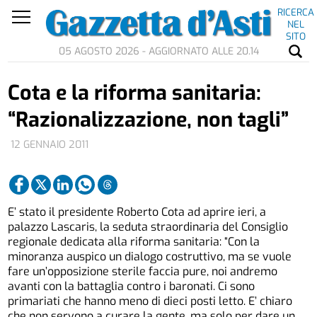
RICERCA
NEL
SITO
05 AGOSTO 2026 - AGGIORNATO ALLE 20.14
Cota e la riforma sanitaria:
“Razionalizzazione, non tagli”
12 GENNAIO 2011
E’ stato il presidente Roberto Cota ad aprire ieri, a
palazzo Lascaris, la seduta straordinaria del Consiglio
regionale dedicata alla riforma sanitaria: “Con la
minoranza auspico un dialogo costruttivo, ma se vuole
fare un’opposizione sterile faccia pure, noi andremo
avanti con la battaglia contro i baronati. Ci sono
primariati che hanno meno di dieci posti letto. E’ chiaro
che non servono a curare la gente, ma solo per dare un