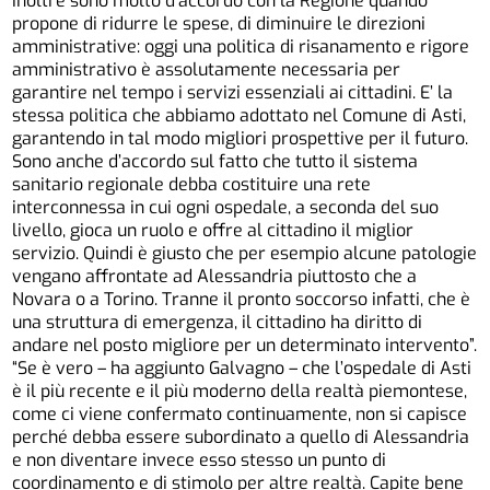
Inoltre sono molto d’accordo con la Regione quando
propone di ridurre le spese, di diminuire le direzioni
amministrative: oggi una politica di risanamento e rigore
amministrativo è assolutamente necessaria per
garantire nel tempo i servizi essenziali ai cittadini. E’ la
stessa politica che abbiamo adottato nel Comune di Asti,
garantendo in tal modo migliori prospettive per il futuro.
Sono anche d’accordo sul fatto che tutto il sistema
sanitario regionale debba costituire una rete
interconnessa in cui ogni ospedale, a seconda del suo
livello, gioca un ruolo e offre al cittadino il miglior
servizio. Quindi è giusto che per esempio alcune patologie
vengano affrontate ad Alessandria piuttosto che a
Novara o a Torino. Tranne il pronto soccorso infatti, che è
una struttura di emergenza, il cittadino ha diritto di
andare nel posto migliore per un determinato intervento”.
“Se è vero – ha aggiunto Galvagno – che l’ospedale di Asti
è il più recente e il più moderno della realtà piemontese,
come ci viene confermato continuamente, non si capisce
perché debba essere subordinato a quello di Alessandria
e non diventare invece esso stesso un punto di
coordinamento e di stimolo per altre realtà. Capite bene