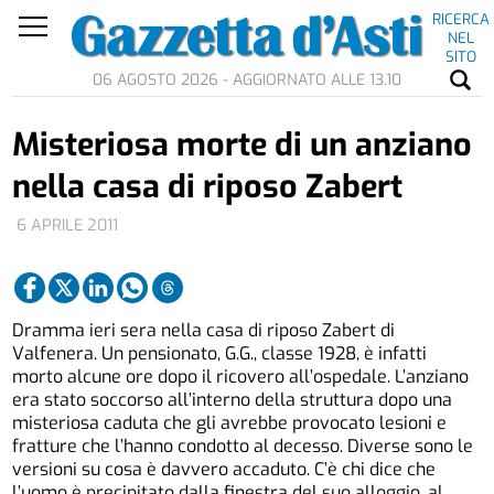
RICERCA
NEL
SITO
06 AGOSTO 2026 - AGGIORNATO ALLE 13.10
Misteriosa morte di un anziano
nella casa di riposo Zabert
6 APRILE 2011
Dramma ieri sera nella casa di riposo Zabert di
Valfenera. Un pensionato, G.G., classe 1928, è infatti
morto alcune ore dopo il ricovero all’ospedale. L’anziano
era stato soccorso all’interno della struttura dopo una
misteriosa caduta che gli avrebbe provocato lesioni e
fratture che l’hanno condotto al decesso. Diverse sono le
versioni su cosa è davvero accaduto. C’è chi dice che
l’uomo è precipitato dalla finestra del suo alloggio, al