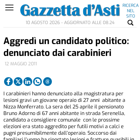
RICERCA
NEL
SITO
10 AGOSTO 2026 - AGGIORNATO ALLE 08.24
Aggredì un candidato politico:
denunciato dai carabinieri
12 MAGGIO 2011
I carabinieri hanno denunciato alla magistratura per
lesioni gravi un giovane operaio di 27 anni abitante a
Nizza Monferrato. La sera del 25 aprile il pensionato
Bruno Adorno di 67 anni abitante in strada Serenella,
candidato a consigliere comunale con le prossime
elezioni era stato aggredito per futili motivi a calci e
pugni presumibilmente dall’operaio. Soccorso dai
familiari l’uomo ha riportato lesioni e fratture guaribili in