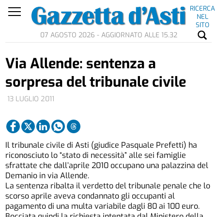
RICERCA
NEL
SITO
07 AGOSTO 2026 - AGGIORNATO ALLE 15.32
Via Allende: sentenza a
sorpresa del tribunale civile
13 LUGLIO 2011
Il tribunale civile di Asti (giudice Pasquale Prefetti) ha
riconosciuto lo “stato di necessità” alle sei famiglie
sfrattate che dall’aprile 2010 occupano una palazzina del
Demanio in via Allende.
La sentenza ribalta il verdetto del tribunale penale che lo
scorso aprile aveva condannato gli occupanti al
pagamento di una multa variabile dagli 80 ai 100 euro.
Bocciata quindi la richiesta intentata dal Ministero della