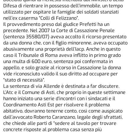
Difesa di rientrare in possesso dell’immobile, un tempo
utilizzato per ospitare le famiglie dei soldati stanziati
nell’ex caserma “Colli di Felizzano”.
Il provvedimento preso dal giudice Prefetti ha un
precedente. Nel 2007 la Corte di Cassazione Penale
(sentenza 35580/07) aveva accolto il ricorso presentato
da una donna che, con il figlio minorenne, aveva occupato
abusivamente una proprietà dell’Iacp. Anche in questo
caso il Tribunale di Roma aveva inflitto in primo grado
una multa di 600 euro, sentenza poi confermata in
appello, e solo grazie al ricorso in Cassazione la donna
vide riconosciuto valido il suo diritto ad occupare per
“stato di necessità”.
La sentenza di via Allende è destinata a far discutere.
L’Atc e il Comune di Asti, che proprio in queste settimane
hanno iniziato una serie d’incontri con i sindacati e il
Coordinamento Asti Est per risolvere il problema
abitativo, dovranno tenerne conto, così come auspicato
dall’avvocato Roberto Caranzano, legale degli sfrattati,
che chiede alle parti di “sedere al tavolo per trovare
concrete risposte al problema casa senza più