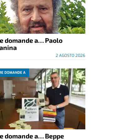
re domande a… Paolo
anina
2 AGOSTO 2026
RE DOMANDE A
re domande a… Beppe