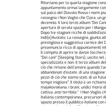
Ritornano per la quarta stagione conse
appuntamento ormai largamente conso
sul palco del Diavolo Rosso i nomi più
rassegna i Non Voglio che Clara, un g
decennio. Il loro terzo album “Dei CanI
apertura di serata spazio per i Mang
Dopo tre stagioni ricche di soddisfazio
Indi(e)Avolato. La rassegna, giunta al
prestigiosa e suggestiva cornice del
preannuncia ricco di appuntamenti int
Il compito di aprire le danze toccherà
“Dei cani” (Sleeping Stars), uscito nel 
specializzata e non. Il terzo album de
ciò che rimane dell’amore quando l’am
abbandonati d’estate, di una stagione 
pezzi di ciò che siamo stati, di un fu
tempo migliore”. Il titolo è un richiam
majakovskiana, i brani, undici morsi d
cattiva, anzi terribile.” I Non Voglio 
italiana contemporanea, precursori d
spazio presso il pubblico italiano con