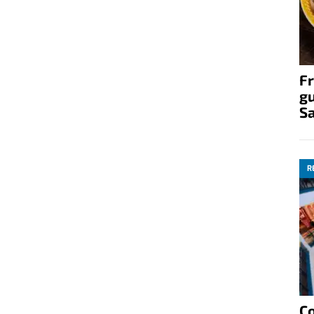
Fr
gu
S
R
C