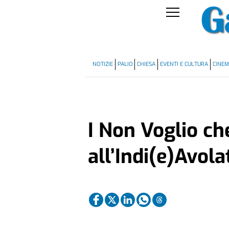
NOTIZIE
PALIO
CHIESA
EVENTI E CULTURA
CINE
I Non Voglio ch
all’Indi(e)Avola