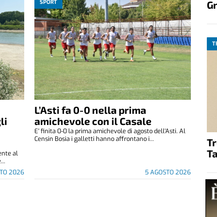
SPORT
G
T
L’Asti fa 0-0 nella prima
li
amichevole con il Casale
E' finita 0-0 la prima amichevole di agosto dell'Asti. Al
Censin Bosia i galletti hanno affrontano i...
T
Ta
ente al
...
TO 2026
5 AGOSTO 2026