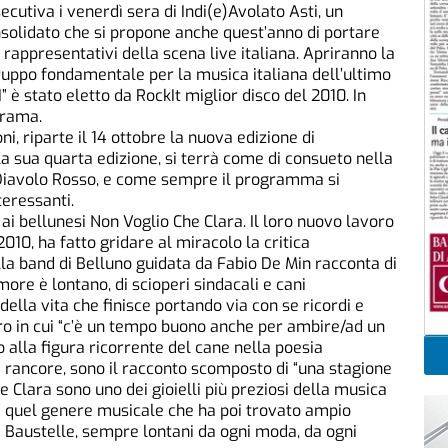
cutiva i venerdì sera di Indi(e)Avolato Asti, un
lidato che si propone anche quest’anno di portare
 rappresentativi della scena live italiana. Apriranno la
ruppo fondamentale per la musica italiana dell’ultimo
” è stato eletto da RockIt miglior disco del 2010. In
arama.
ni, riparte il 14 ottobre la nuova edizione di
la sua quarta edizione, si terrà come di consueto nella
 Diavolo Rosso, e come sempre il programma si
eressanti.
 ai bellunesi Non Voglio Che Clara. Il loro nuovo lavoro
2010, ha fatto gridare al miracolo la critica
lla band di Belluno guidata da Fabio De Min racconta di
ore è lontano, di scioperi sindacali e cani
della vita che finisce portando via con se ricordi e
turo in cui “c’è un tempo buono anche per ambire/ad un
o alla figura ricorrente del cane nella poesia
i rancore, sono il racconto scomposto di “una stagione
che Clara sono uno dei gioielli più preziosi della musica
i quel genere musicale che ha poi trovato ampio
 i Baustelle, sempre lontani da ogni moda, da ogni