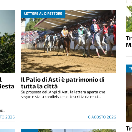
LETTERE AL DIRETTORE
T
M
T
l
Il Palio di Asti è patrimonio di
hiesta
tutta la città
Su proposta dell'Anpi di Asti, la lettera aperta che
segue è stata condivisa e sottoscritta da realt...
s...
TO 2026
6 AGOSTO 2026
T