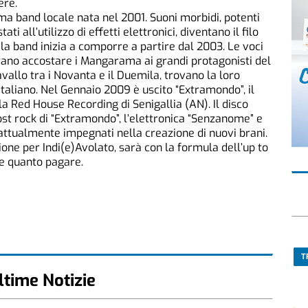
ere.
a band locale nata nel 2001. Suoni morbidi, potenti
ti all’utilizzo di effetti elettronici, diventano il filo
a band inizia a comporre a partire dal 2003. Le voci
ano accostare i Mangarama ai grandi protagonisti del
vallo tra i Novanta e il Duemila, trovano la loro
 italiano. Nel Gennaio 2009 è uscito “Extramondo”, il
la Red House Recording di Senigallia (AN). Il disco
ost rock di “Extramondo”, l’elettronica “Senzanome” e
attualmente impegnati nella creazione di nuovi brani.
ione per Indi(e)Avolato, sarà con la formula dell’up to
re quanto pagare.
T
ltime Notizie