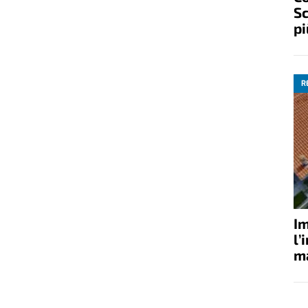
Sc
pi
R
Im
l’
ma