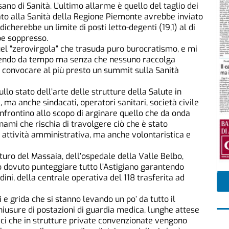
sano di Sanità. L’ultimo allarme è quello del taglio dei
ato alla Sanità della Regione Piemonte avrebbe inviato
dicherebbe un limite di posti letto-degenti (19,1) al di
be soppresso.
quel “zerovirgola” che trasuda puro burocratismo, e mi
vendo da tempo ma senza che nessuno raccolga
di convocare al più presto un summit sulla Sanità
llo stato dell’arte delle strutture della Salute in
l, ma anche sindacati, operatori sanitari, società civile
si confrontino allo scopo di arginare quello che da onda
mi che rischia di travolgere ciò che è stato
di attività amministrativa, ma anche volontaristica e
futuro del Massaia, dell’ospedale della Valle Belbo,
o dovuto punteggiare tutto l’Astigiano garantendo
tadini, della centrale operativa del 118 trasferita ad
 e grida che si stanno levando un po’ da tutto il
chiusure di postazioni di guardia medica, lunghe attese
lici che in strutture private convenzionate vengono