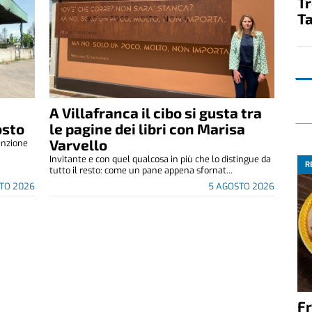
T
Ta
A Villafranca il cibo si gusta tra
osto
le pagine dei libri con Marisa
Varvello
enzione
.
Invitante e con quel qualcosa in più che lo distingue da
R
tutto il resto: come un pane appena sfornat...
TO 2026
5 AGOSTO 2026
Fr