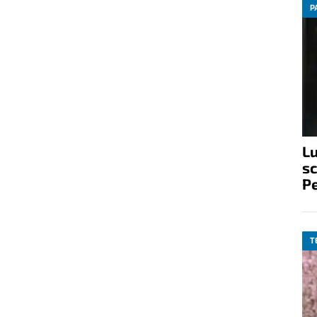
P
Lu
s
P
T