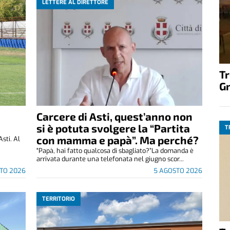
LETTERE AL DIRETTORE
T
G
Carcere di Asti, quest’anno non
si è potuta svolgere la “Partita
T
con mamma e papà”. Ma perché?
Asti. Al
"Papà, hai fatto qualcosa di sbagliato?”La domanda è
arrivata durante una telefonata nel giugno scor...
TO 2026
5 AGOSTO 2026
TERRITORIO