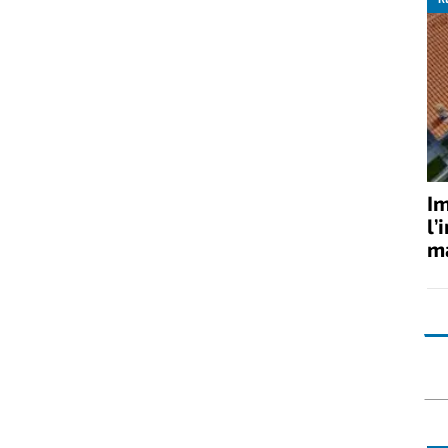
Im
l’
ma