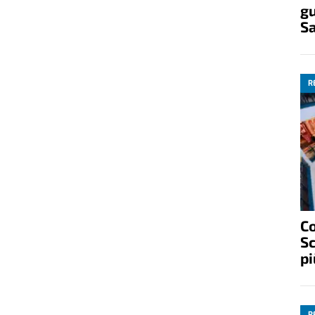
gu
S
R
C
Sc
pi
R