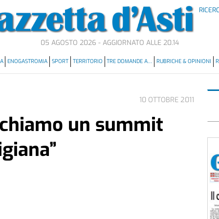
RICER
05 AGOSTO 2026 - AGGIORNATO ALLE 20.14
MA
ENOGASTROMIA
SPORT
TERRITORIO
TRE DOMANDE A…
RUBRICHE & OPINIONI
R
10 OTTOBRE 2011
chiamo un summit
igiana”