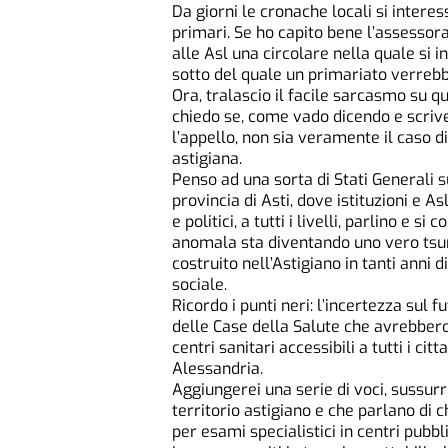
Da giorni le cronache locali si interes
primari. Se ho capito bene l’assessor
alle Asl una circolare nella quale si in
sotto del quale un primariato verreb
Ora, tralascio il facile sarcasmo su 
chiedo se, come vado dicendo e scri
l’appello, non sia veramente il caso 
astigiana.
Penso ad una sorta di Stati Generali su
provincia di Asti, dove istituzioni e As
e politici, a tutti i livelli, parlino e 
anomala sta diventando uno vero tsuna
costruito nell’Astigiano in tanti anni 
sociale.
Ricordo i punti neri: l’incertezza sul 
delle Case della Salute che avrebber
centri sanitari accessibili a tutti i cit
Alessandria.
Aggiungerei una serie di voci, sussurri
territorio astigiano e che parlano di 
per esami specialistici in centri pubb