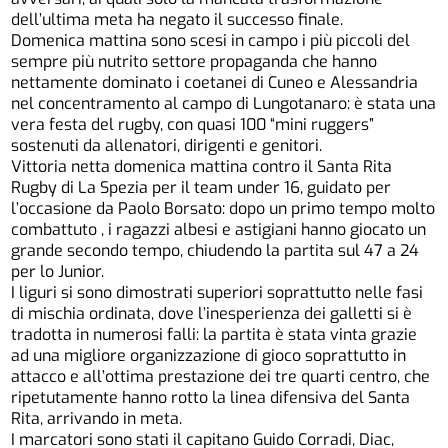
dell’ultima meta ha negato il successo finale.
Domenica mattina sono scesi in campo i più piccoli del
sempre più nutrito settore propaganda che hanno
nettamente dominato i coetanei di Cuneo e Alessandria
nel concentramento al campo di Lungotanaro: è stata una
vera festa del rugby, con quasi 100 “mini ruggers”
sostenuti da allenatori, dirigenti e genitori.
Vittoria netta domenica mattina contro il Santa Rita
Rugby di La Spezia per il team under 16, guidato per
l’occasione da Paolo Borsato: dopo un primo tempo molto
combattuto , i ragazzi albesi e astigiani hanno giocato un
grande secondo tempo, chiudendo la partita sul 47 a 24
per lo Junior.
I liguri si sono dimostrati superiori soprattutto nelle fasi
di mischia ordinata, dove l’inesperienza dei galletti si è
tradotta in numerosi falli: la partita è stata vinta grazie
ad una migliore organizzazione di gioco soprattutto in
attacco e all’ottima prestazione dei tre quarti centro, che
ripetutamente hanno rotto la linea difensiva del Santa
Rita, arrivando in meta.
I marcatori sono stati il capitano Guido Corradi, Diac,