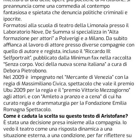
preannuncia come una commedia al contempo
fantasiosa e spietata che denuncia politiche criminali e
ipocrite.
Formatosi alla scuola di teatro della Limonaia presso il
Laboratorio Nove, De Summa si specializza in “Alta
formazione per attori” a Polverigi e a Milano. Da subito
affianca al lavoro di attore presso diverse compagnie con
quello di autore e regista, incluso il “Riccardo III:
Selfportrait”, pubblicato dalla Minimun fax nella raccolta
“Senza corpo. Voci della nuova scena italiana” a cura di
Debora Pietrobono.
Nel 2009 è impegnato nel “Mercante di Venezia” con la
regia di Massimiliano Civica, spettacolo che vale il premio
Ubu 2009 per la regia e il “premio Vittorio Mezzogiorno”
agli attori, e con “Amleto a pranzo e a cena” di cui ha
curato regia e drammaturgia per la Fondazione Emilia
Romagna Spettacolo.
Come è caduta la scelta su questo testo di Aristofane?
È stata una decisione presa insieme alla compagnia. Io
vedo il teatro come una risposta dinamica a una
situazione esterna, a una condizione, per far riflettere su