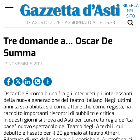
RICERCA
NEL
SITO
07 AGOSTO 2026 - AGGIORNATO ALLE 05.33
Tre domande a… Oscar De
Summa
7 NOVEMBRE 2011
Oscar De Summa è uno fra gli interpreti più interessanti
della nuova generazione del teatro italiano. Negli ultimi
anni la sua abilità, sia come attore che come regista, ha
raccolto importanti riscontri di pubblico e critica.
In questi giorni si trova ad Asti per curare la regia de “La
pace”, nuovo spettacolo del Teatro degli Acerbi il cui
debutto è fissato per il 20 gennaio al teatro Alfieri.
Rilettura di una delle opere più poetiche di Aristofane, si