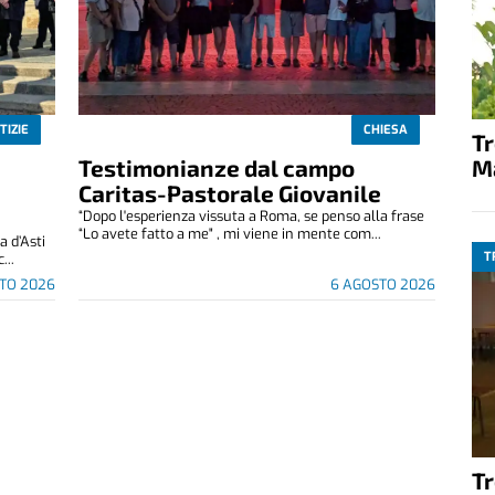
TIZIE
CHIESA
T
M
Testimonianze dal campo
Caritas-Pastorale Giovanile
“Dopo l'esperienza vissuta a Roma, se penso alla frase
“Lo avete fatto a me" , mi viene in mente com...
 d’Asti
T
...
TO 2026
6 AGOSTO 2026
T