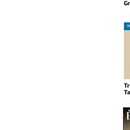
G
T
T
Ta