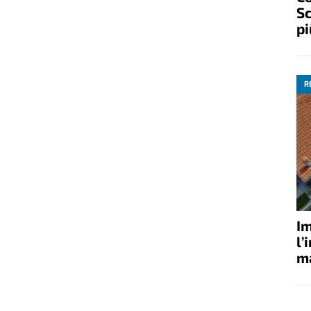
Sc
pi
R
Im
l’
ma