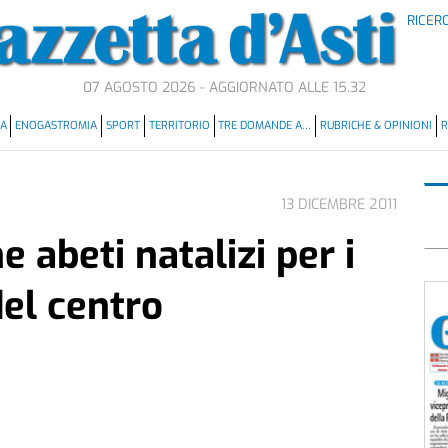
RICER
07 AGOSTO 2026 - AGGIORNATO ALLE 15.32
MA
ENOGASTROMIA
SPORT
TERRITORIO
TRE DOMANDE A…
RUBRICHE & OPINIONI
R
13 DICEMBRE 2011
 abeti natalizi per i
el centro