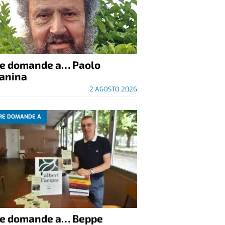
re domande a… Paolo
anina
2 AGOSTO 2026
RE DOMANDE A
re domande a… Beppe