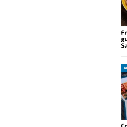
Fr
gu
S
R
C