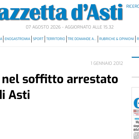
RICER
07 AGOSTO 2026 - AGGIORNATO ALLE 15.32
MA
ENOGASTROMIA
SPORT
TERRITORIO
TRE DOMANDE A…
RUBRICHE & OPINIONI
R
1 GENNAIO 2012
nel soffitto arrestato
i Asti