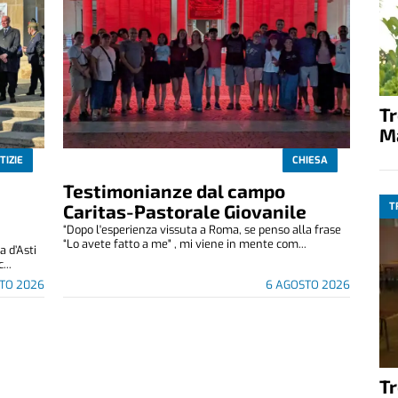
T
M
TIZIE
CHIESA
Testimonianze dal campo
T
Caritas-Pastorale Giovanile
“Dopo l'esperienza vissuta a Roma, se penso alla frase
“Lo avete fatto a me" , mi viene in mente com...
 d’Asti
...
TO 2026
6 AGOSTO 2026
T