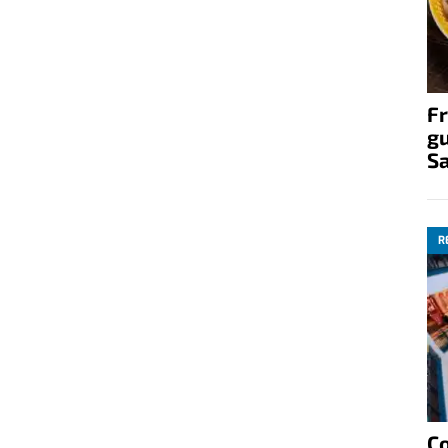
Fr
gu
S
R
C