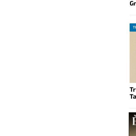
G
T
T
Ta