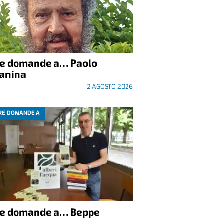
re domande a… Paolo
anina
2 AGOSTO 2026
RE DOMANDE A
re domande a… Beppe