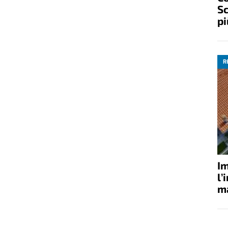
Sc
pi
R
Im
l’
ma