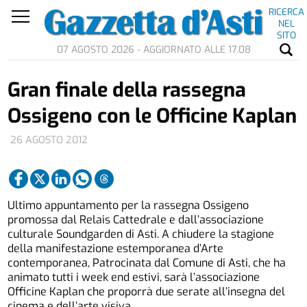
RICERCA
NEL
SITO
07 AGOSTO 2026 - AGGIORNATO ALLE 17.08
Gran finale della rassegna
Ossigeno con le Officine Kaplan
26 AGOSTO 2012
Ultimo appuntamento per la rassegna Ossigeno
promossa dal Relais Cattedrale e dall’associazione
culturale Soundgarden di Asti. A chiudere la stagione
della manifestazione estemporanea d’Arte
contemporanea, Patrocinata dal Comune di Asti, che ha
animato tutti i week end estivi, sarà l’associazione
Officine Kaplan che proporrà due serate all’insegna del
cinema e dell’arte visiva.