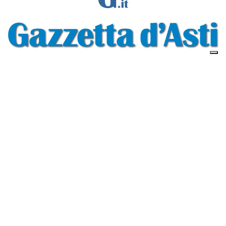
Gazzetta d'Asti s.r.l.Via Monsignor Umberto Rossi, 6 P.IVA-C.F. 01542300056
Feed RSS
Contatti e Pubblicità
Abbonamenti
Amministrazione
trasparente
Norme Editoriali
Privacy Policy
Cookie Policy
Condizioni di Utilizzo