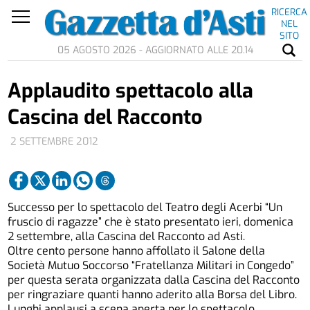
RICERCA
NEL
SITO
05 AGOSTO 2026 - AGGIORNATO ALLE 20.14
Applaudito spettacolo alla
Cascina del Racconto
2 SETTEMBRE 2012
Successo per lo spettacolo del Teatro degli Acerbi “Un
fruscio di ragazze” che è stato presentato ieri, domenica
2 settembre, alla Cascina del Racconto ad Asti.
Oltre cento persone hanno affollato il Salone della
Società Mutuo Soccorso “Fratellanza Militari in Congedo”
per questa serata organizzata dalla Cascina del Racconto
per ringraziare quanti hanno aderito alla Borsa del Libro.
Lunghi applausi a scena aperta per lo spettacolo