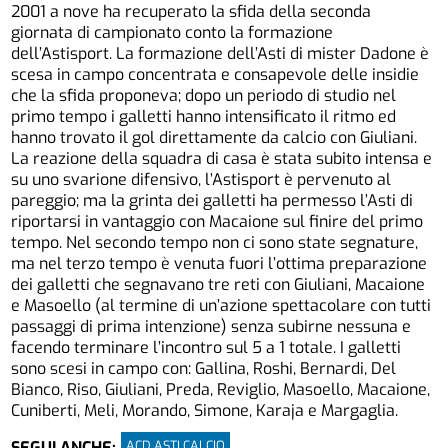
2001 a nove ha recuperato la sfida della seconda
giornata di campionato conto la formazione
dell’Astisport. La formazione dell’Asti di mister Dadone è
scesa in campo concentrata e consapevole delle insidie
che la sfida proponeva; dopo un periodo di studio nel
primo tempo i galletti hanno intensificato il ritmo ed
hanno trovato il gol direttamente da calcio con Giuliani.
La reazione della squadra di casa è stata subito intensa e
su uno svarione difensivo, l’Astisport è pervenuto al
pareggio; ma la grinta dei galletti ha permesso l’Asti di
riportarsi in vantaggio con Macaione sul finire del primo
tempo. Nel secondo tempo non ci sono state segnature,
ma nel terzo tempo è venuta fuori l’ottima preparazione
dei galletti che segnavano tre reti con Giuliani, Macaione
e Masoello (al termine di un’azione spettacolare con tutti
passaggi di prima intenzione) senza subirne nessuna e
facendo terminare l’incontro sul 5 a 1 totale. I galletti
sono scesi in campo con: Gallina, Roshi, Bernardi, Del
Bianco, Riso, Giuliani, Preda, Reviglio, Masoello, Macaione,
Cuniberti, Meli, Morando, Simone, Karaja e Margaglia.
ACD ASTI CALCIO
SEGUI ANCHE: