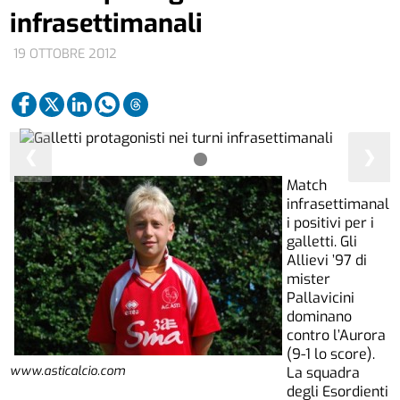
infrasettimanali
19 OTTOBRE 2012
❮
❯
Match
infrasettimanal
i positivi per i
galletti. Gli
Allievi ’97 di
mister
Pallavicini
dominano
contro l’Aurora
(9-1 lo score).
www.asticalcio.com
La squadra
degli Esordienti