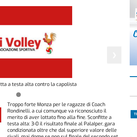
❯
itta a testa alta contro la capolista
Troppo forte Monza per le ragazze di Coach
Rondinelli, a cui comunque va riconosciuto il
T
merito di aver lottato fino alla fine. Sconfitte a
testa alta: 3-0 il risultato finale al PalaIper, gara
condizionata oltre che dal superiore valore delle
rivali, mai dome se non sul finale del secondo set