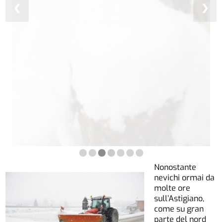
❮
❯
Neve sul week-end elettorale
Nonostante
nevichi ormai da
molte ore
sull’Astigiano,
come su gran
parte del nord