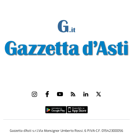
Gazzetta d'Asti s.r.l.Via Monsignor Umberto Rossi, 6 P.IVA-C.F. 01542300056