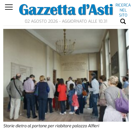
RICERCA
NEL
SITO
02 AGOSTO 2026 - AGGIORNATO ALLE 10.31
Storie dietro al portone per riabitare palazzo Alfieri