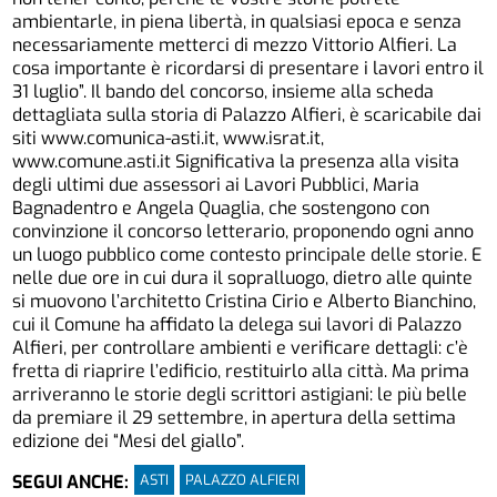
ambientarle, in piena libertà, in qualsiasi epoca e senza
necessariamente metterci di mezzo Vittorio Alfieri. La
cosa importante è ricordarsi di presentare i lavori entro il
31 luglio”. Il bando del concorso, insieme alla scheda
dettagliata sulla storia di Palazzo Alfieri, è scaricabile dai
siti www.comunica-asti.it, www.israt.it,
www.comune.asti.it Significativa la presenza alla visita
degli ultimi due assessori ai Lavori Pubblici, Maria
Bagnadentro e Angela Quaglia, che sostengono con
convinzione il concorso letterario, proponendo ogni anno
un luogo pubblico come contesto principale delle storie. E
nelle due ore in cui dura il sopralluogo, dietro alle quinte
si muovono l’architetto Cristina Cirio e Alberto Bianchino,
cui il Comune ha affidato la delega sui lavori di Palazzo
Alfieri, per controllare ambienti e verificare dettagli: c’è
fretta di riaprire l’edificio, restituirlo alla città. Ma prima
arriveranno le storie degli scrittori astigiani: le più belle
da premiare il 29 settembre, in apertura della settima
edizione dei “Mesi del giallo”.
ASTI
PALAZZO ALFIERI
SEGUI ANCHE: