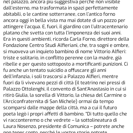
nel palazzo, ancora più suggestiva perché non visibile
dall’esterno, ma trasformata in spazi perfettamente
abitabili, o le cantine sotterranee, con l’antico forno
ancora oggi in bella vista ma mai dotate di un pozzo per
attingere l’acqua. E, fuori, il giardino con l’ultracentenario
platano che svetta con tutta l’imponenza dei suoi anni.
Era in questi ambienti, ricorda Carla Forno, direttore della
Fondazione Centro Studi Alfieriani, che, tra sogni e ombre,
si muoveva un inquieto bambino di nome Vittorio Alfieri:
triste e solitario, in conflitto perenne con la madre, già
ribelle e per questo sottoposto a mortificanti punizioni. Ci
fu anche un tentato suicidio a offuscare gli anni
dell’infanzia, i soli trascorsi a Palazzo Alfieri, mentre
fuori da lì vivevano pezzi di città (il teatrino nei pressi di
Palazzo Ottolenghi, il convento di Sant’Anastasio in cui si
ritirò Giulia, la sorella di Vittorio, la chiesa del Carmine o
l’Arciconfraternita di San Michele) ormai da tempo
scomparsi dalle mappe della città, ma a cui il futuro
poeta legò i propri affetti di bambino. “Di tutto quello che
vi racconteremo o che vedrete – la sottolineatura di
Laura Nosenzo, presidente di Comunica – potrete anche
non tener conto, perché le vostre storie potrete