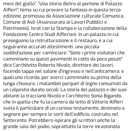
mesi del giallo”. ”Una storia dietro al portone di Palazzo
Alfieri”: tema su cui provare la fantasia in questa terza
edizione, promossa da Associazione culturale Comunica,
Comune di Asti (Assessorato ai Lavori Pubblici e
Patrimonio), Israt con la Stampa e la collaborazione della
Fondazione Centro Studi Alfieriani. In un palazzo in cui
proseguono la ristrutturazione e il restauro, e a cui
seguiranno accurati allestimenti, una piccola
soddisfazione per cominciare: “Siete i primi visitatori che
camminano su questi pavimenti in cotto da poco posati”
dice l’architetto Roberto Nivolo, direttore dei lavori,
facendo tappa nel salone d’ingresso e nell’anticamera; e
qualcuno ricorda, per averci camminato su prima della
lunga chiusura, i malandati parquet di legno consumati da
un calpestio durato secoli. La storia del palazzo e dei suoi
abitanti la tracciano Nivolo e l’architetto Sonia Bigando,
che in quella che fu la camera da letto di Vittorio Alfieri
svela il particolare di un curioso testamento, destinato a
segnare per sempre le sorti dell’edificio, costruito nel
Settecento. Potrebbero ispirare gli scrittori anche la
grande sala del podio, soprattutto la torre incastonata