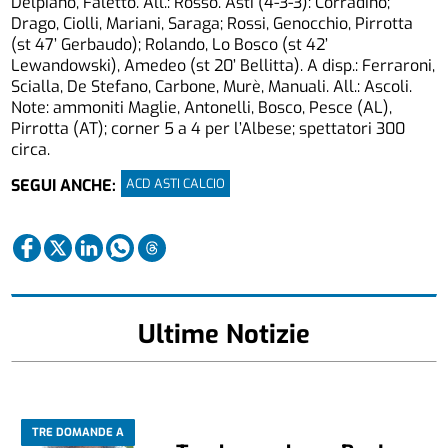
Delpiano, Faletto. All.: Rosso. Asti (4-3-3): Corradino;
Drago, Ciolli, Mariani, Saraga; Rossi, Genocchio, Pirrotta
(st 47’ Gerbaudo); Rolando, Lo Bosco (st 42’
Lewandowski), Amedeo (st 20’ Bellitta). A disp.: Ferraroni,
Scialla, De Stefano, Carbone, Murè, Manuali. All.: Ascoli.
Note: ammoniti Maglie, Antonelli, Bosco, Pesce (AL),
Pirrotta (AT); corner 5 a 4 per l’Albese; spettatori 300
circa.
ACD ASTI CALCIO
SEGUI ANCHE:
Ultime Notizie
TRE DOMANDE A