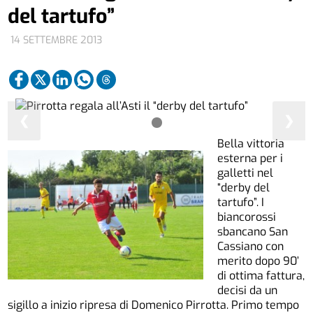
del tartufo”
14 SETTEMBRE 2013
❮
❯
Bella vittoria
esterna per i
galletti nel
“derby del
tartufo”. I
biancorossi
sbancano San
Cassiano con
merito dopo 90’
di ottima fattura,
decisi da un
sigillo a inizio ripresa di Domenico Pirrotta. Primo tempo