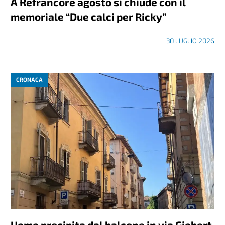
A Refrancore agosto si chiude con il
memoriale “Due calci per Ricky”
30 LUGLIO 2026
CRONACA
Uomo precipita dal balcone in via Giobert