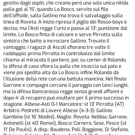
gestito dagli ospiti, che creano però una sola unica nitida
palla gol al 15’, quando Lo Bosco, servito sul filo
dell’offside, salta Gallino ma trova il salvataggio sulla
linea di Roveta. A inizio ripresa il piglio dei Rosso-boys è
deciso, ma l’Asti regge l’urto e passa al 13’: punizione dal
limite, Lo Bosco finta di calciare e serve Pirrotta sulla
sinistra che batte a incrociare Gallino. Trovato il
vantaggio, i ragazzi di Ascoli sfiorano tre volte il
raddoppio: prima Pirrotta in controbalzo dal limite
chiama al miracolo il portiere, poi, su corner di Rolando,
la difesa di casa sfiora la palla che incoccia sul palo e
viene poi spedita alta da Lo Bosco, infine Rolando dà
l’illusione della rete con una battuta mancina. Nel finale
Garrone e compagni cercano il pareggio con lanci lunghi,
ma la difesa biancorossa regge senza grandi affanni e
dopo 4’ di recupero può esultare per il primo successo in
stagione. Albese-Asti 0-1 Marcatore: st 13’ Pirrotta (AT)
Arbitro: Pedretti di Lovere Albese (4-3-3): Gallino;
Gambino (st 16’ Modini), Maglie, Roveta, Nebbia; Garrone,
Antonelli (st 40’ Romei), Bosco; Cornero, Sese, Pesce (st
11’ De Paulis). A disp.: Baudena, Poli, Boggione, Di Stefano,