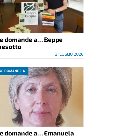
re domande a… Beppe
nesotto
31 LUGLIO 2026
RE DOMANDE A
re domande a… Emanuela