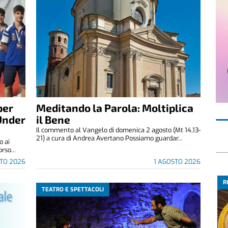
per
Meditando la Parola: Moltiplica
Under
il Bene
Il commento al Vangelo di domenica 2 agosto (Mt 14,13-
21) a cura di Andrea Avertano Possiamo guardar...
o ai
rso...
STO 2026
1 AGOSTO 2026
R
TEATRO E SPETTACOLI