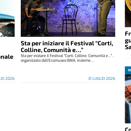
Fr
gu
Sta per iniziare il Festival “Corti,
S
Colline, Comunità e…”
onale
Sta per iniziare il Festival "Corti, Colline, Comunità e…" ,
organizzato dall’Ecomuseo BMA, insieme ...
R
LIO 2026
31 LUGLIO 2026
C