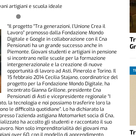
vani artigiani e scuola ideale
“Il progetto “Tra generazioni, l’Unione Crea il
Lavoro” promosso dalla Fondazione Mondo
T
Digitale e Google in collaborazione con il Cna
G
Pensionati ha un grande successo anche in
Piemonte. Giovani studenti e artigiani in pensione
si incontrano nelle scuole per la formazione
intergenerazionale e la creazione di nuove
opportunità di lavoro ad Asti, Pinerolo e Torino. Il
T
15 febbraio 2014 Cecilia Stajano, coordinatrice del
progetto per la Fondazione Mondo Digitale, ha
incontrato Gianna Grillone, presidente Cna
Pensionati di Asti e vicepresidente regionale “I
to, la tecnologia e noi possiamo trasferire loro la
ono le difficoltà quotidiane”. Lo ha dichiarato la
 presso l’azienda astigiana Motomarket socia di Cna,
lizzato ha accolto gli studenti e raccontato il suo
avoro. Non solo imprenditorialità dei giovani ma
T
igiani over 60, con il modello di apprendimento