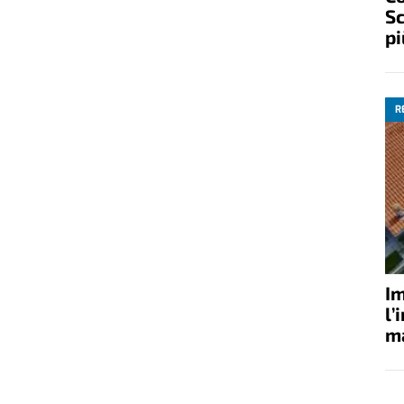
Sc
pi
R
Im
l’
ma