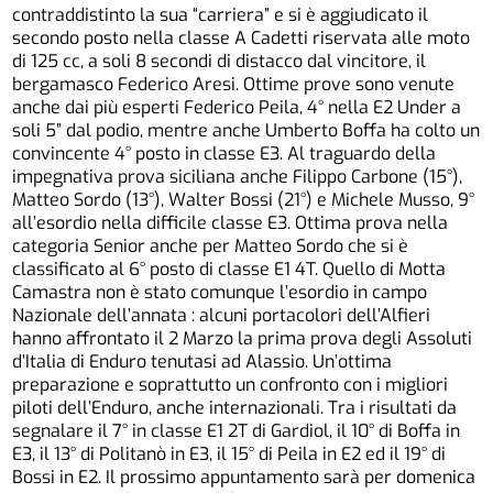
contraddistinto la sua “carriera” e si è aggiudicato il
secondo posto nella classe A Cadetti riservata alle moto
di 125 cc, a soli 8 secondi di distacco dal vincitore, il
bergamasco Federico Aresi. Ottime prove sono venute
anche dai più esperti Federico Peila, 4° nella E2 Under a
soli 5” dal podio, mentre anche Umberto Boffa ha colto un
convincente 4° posto in classe E3. Al traguardo della
impegnativa prova siciliana anche Filippo Carbone (15°),
Matteo Sordo (13°), Walter Bossi (21°) e Michele Musso, 9°
all’esordio nella difficile classe E3. Ottima prova nella
categoria Senior anche per Matteo Sordo che si è
classificato al 6° posto di classe E1 4T. Quello di Motta
Camastra non è stato comunque l’esordio in campo
Nazionale dell’annata : alcuni portacolori dell’Alfieri
hanno affrontato il 2 Marzo la prima prova degli Assoluti
d’Italia di Enduro tenutasi ad Alassio. Un’ottima
preparazione e soprattutto un confronto con i migliori
piloti dell’Enduro, anche internazionali. Tra i risultati da
segnalare il 7° in classe E1 2T di Gardiol, il 10° di Boffa in
E3, il 13° di Politanò in E3, il 15° di Peila in E2 ed il 19° di
Bossi in E2. Il prossimo appuntamento sarà per domenica