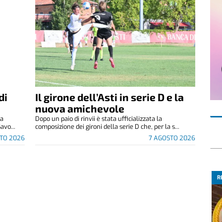
di
Il girone dell’Asti in serie D e la
nuova amichevole
za
Dopo un paio di rinvii è stata ufficializzata la
avo...
composizione dei gironi della serie D che, per la s...
TO 2026
7 AGOSTO 2026
R