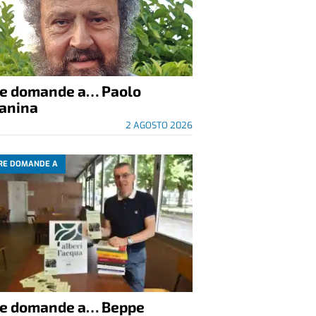
re domande a… Paolo
anina
2 AGOSTO 2026
RE DOMANDE A
re domande a… Beppe