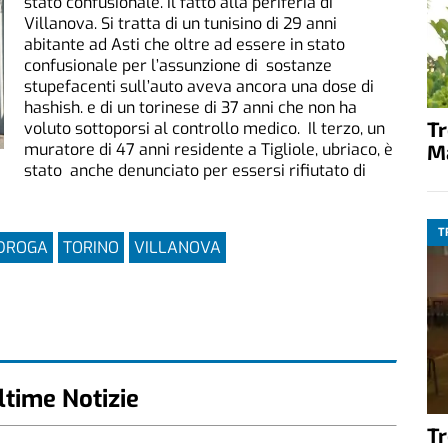
stato confusionale. Il fatto alla periferia di
Villanova. Si tratta di un tunisino di 29 anni
abitante ad Asti che oltre ad essere in stato
confusionale per l’assunzione di sostanze
stupefacenti sull’auto aveva ancora una dose di
hashish. e di un torinese di 37 anni che non ha
T
voluto sottoporsi al controllo medico. Il terzo, un
muratore di 47 anni residente a Tigliole, ubriaco, è
M
stato anche denunciato per essersi rifiutato di
T
DROGA
TORINO
VILLANOVA
ltime Notizie
T