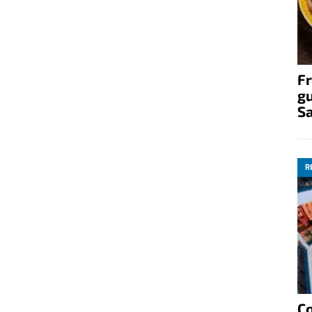
Fr
gu
S
R
C