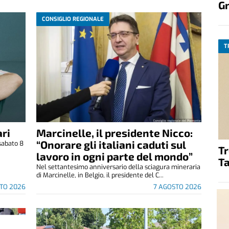
G
CONSIGLIO REGIONALE
T
ri
Marcinelle, il presidente Nicco:
“Onorare gli italiani caduti sul
sabato 8
T
.
lavoro in ogni parte del mondo”
Ta
Nel settantesimo anniversario della sciagura mineraria
di Marcinelle, in Belgio, il presidente del C...
TO 2026
7 AGOSTO 2026