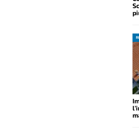
Sc
pi
R
Im
l’
ma