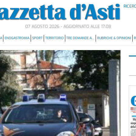
RICER
07 AGOSTO 2026 - AGGIORNATO ALLE 17.08
MA
ENOGASTROMIA
SPORT
TERRITORIO
TRE DOMANDE A…
RUBRICHE & OPINIONI
R