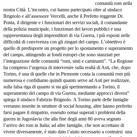
comunità rom nella
nostra Città.
L’incontro, cui hanno partecipato oltre al sindaco
Brignolo e all’assessore Vercelli, anche il Prefetto reggente Dr.
Ponta, il dirigente e i funzionari dei servizi sociali, il comandante
della polizia municipale, i funzionari dei lavori pubblici e una
rappresentanza degli imprenditori di via Guerra, i più esposti nelle
difficoltà di convivenza con gli zingari del campo.
L’obiettivo è
quello di predisporre un progetto per lo spostamento e superamento
del campo, attingendo ai fondi europei che sono stanziati per
l’integrazione delle comunità “rom, sinti e caminanti”.
“La Regione
ha compreso l’urgenza di intervenire sulla realtà di Asti, che, dopo
Torino, è una di quelle che in Piemonte conta la comunità rom più
numerosa e confidiamo quindi quanto serve ad Asti per realizzare,
sulla falsa riga di quanto si sta già sperimentando a Torino, il
superamento del campo di via Guerra, mediante approcci diversi”
spiega il sindaco Fabrizio Brignolo.
A Torino parte delle famiglie
verranno inserite in strutture di social housing, altre hanno preferito
farsi pagare il rimpatrio, essendo ormai superati i problemi della
guerra in Jugoslavia che alla fine degli anni 80 aveva segnato
l’arrivo dei rom in Italia; ad altre famiglie, che non accettano di
vivere diversamente, è stato dato l’aiuto necessario a costruirsi una