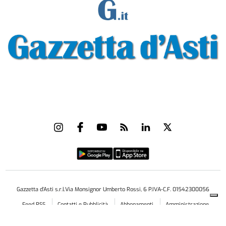
Gazzetta d'Asti s.r.l.Via Monsignor Umberto Rossi, 6 P.IVA-C.F. 01542300056
Feed RSS
Contatti e Pubblicità
Abbonamenti
Amministrazione
trasparente
Norme Editoriali
Privacy Policy
Cookie Policy