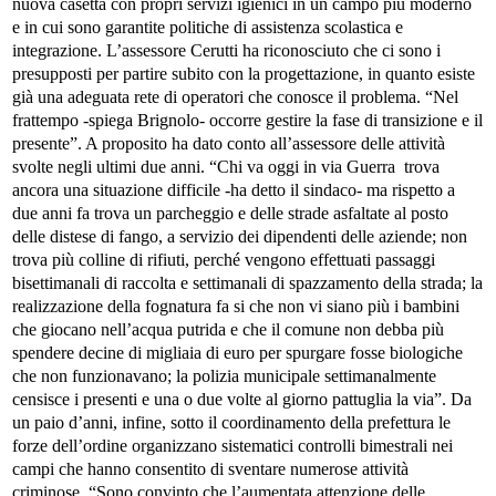
nuova casetta con propri servizi igienici in un campo più moderno
e in cui sono garantite politiche di assistenza scolastica e
integrazione.
L’assessore Cerutti ha riconosciuto che ci sono i
presupposti per partire subito con la progettazione, in quanto esiste
già una adeguata rete di operatori che conosce il problema.
“Nel
frattempo -spiega Brignolo- occorre gestire la fase di transizione e il
presente”. A proposito ha dato conto all’assessore delle attività
svolte negli ultimi due anni. “Chi va oggi in via Guerra trova
ancora una situazione difficile -ha detto il sindaco- ma rispetto a
due anni fa trova un parcheggio e delle strade asfaltate al posto
delle distese di fango, a servizio dei dipendenti delle aziende; non
trova più colline di rifiuti, perché vengono effettuati passaggi
bisettimanali di raccolta e settimanali di spazzamento della strada; la
realizzazione della fognatura fa si che non vi siano più i bambini
che giocano nell’acqua putrida e che il comune non debba più
spendere decine di migliaia di euro per spurgare fosse biologiche
che non funzionavano; la polizia municipale settimanalmente
censisce i presenti e una o due volte al giorno pattuglia la via”.
Da
un paio d’anni, infine, sotto il coordinamento della prefettura le
forze dell’ordine organizzano sistematici controlli bimestrali nei
campi che hanno consentito di sventare numerose attività
criminose.
“Sono convinto che l’aumentata attenzione delle