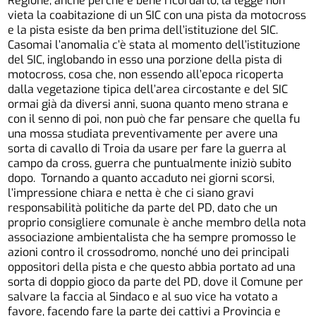
Regione, anche perché è bene ricordarlo, la legge non
vieta la coabitazione di un SIC con una pista da motocross
e la pista esiste da ben prima dell’istituzione del SIC.
Casomai l’anomalia c’è stata al momento dell’istituzione
del SIC, inglobando in esso una porzione della pista di
motocross, cosa che, non essendo all’epoca ricoperta
dalla vegetazione tipica dell’area circostante e del SIC
ormai già da diversi anni, suona quanto meno strana e
con il senno di poi, non può che far pensare che quella fu
una mossa studiata preventivamente per avere una
sorta di cavallo di Troia da usare per fare la guerra al
campo da cross, guerra che puntualmente iniziò subito
dopo. Tornando a quanto accaduto nei giorni scorsi,
l’impressione chiara e netta è che ci siano gravi
responsabilità politiche da parte del PD, dato che un
proprio consigliere comunale è anche membro della nota
associazione ambientalista che ha sempre promosso le
azioni contro il crossodromo, nonché uno dei principali
oppositori della pista e che questo abbia portato ad una
sorta di doppio gioco da parte del PD, dove il Comune per
salvare la faccia al Sindaco e al suo vice ha votato a
favore, facendo fare la parte dei cattivi a Provincia e