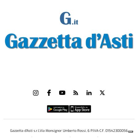
Gazzetta d'Asti s.r.l.Via Monsignor Umberto Rossi, 6 P.IVA-C.F. 01542300056