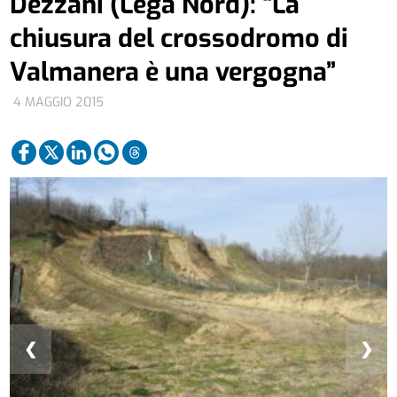
Dezzani (Lega Nord): “La
chiusura del crossodromo di
Valmanera è una vergogna”
4 MAGGIO 2015
❮
❯