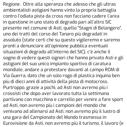
Regione. Oltre alla speranza che adesso che gli ultras
ambientalisti astigiani hanno vinto la propria battaglia
contro l’odiata pista da cross non facciano cadere l’area
in questione in uno stato di degrado pari all’altro SIC
presente nel comune di Asti, quello “Stagni di Belangero”,
uno dei tratti del corso del Tanaro più degradati in
assoluto (state certi che su questo vigileremo e saremo
pronti a denunciare all’opinione pubblica eventuali
situazioni di degrado all’interno del SIC), c’è anche il
sogno di vedere questi signori che hanno privato Asti e gli
astigiani del suo unico impianto sportivo di caratura
mondiale, andare a protestare davanti al campo ROM di
Via Guerra, dato che un solo rogo di plastica inquina ben
più di dieci anni di attività della pista di motocross.
Purtroppo, grazie a pochi, ad Asti non avremo più i
crossisti che dopo aver lavorato tutta la settimana
partivano con macchina e carrello per venire a fare sport
ad Asti, non avremo più i campioni del mondo che
venivano ad allenarsi ad Asti, non avremo più il lustro di
una gara del Campionato del Mondo trasmessa in
Eurovisione da Asti, non avremo più il turismo, il lavoro (e