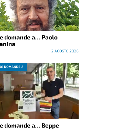
re domande a… Paolo
anina
2 AGOSTO 2026
RE DOMANDE A
re domande a… Beppe