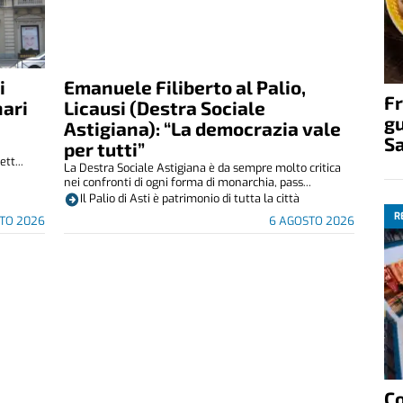
i
Emanuele Filiberto al Palio,
Fr
nari
Licausi (Destra Sociale
gu
Astigiana): “La democrazia vale
S
per tutti”
tt...
La Destra Sociale Astigiana è da sempre molto critica
nei confronti di ogni forma di monarchia, pass...
Il Palio di Asti è patrimonio di tutta la città
R
TO 2026
6 AGOSTO 2026
C