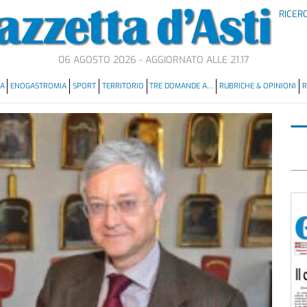
RICER
06 AGOSTO 2026 - AGGIORNATO ALLE 21.17
MA
ENOGASTROMIA
SPORT
TERRITORIO
TRE DOMANDE A…
RUBRICHE & OPINIONI
R