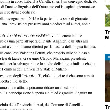
adonna in corso Libertà a Canelli, si terrà un convegno dedicato
o di Dante e linguista dell’Ottocento cui la capitale piemontese
i il Festival è dedicato.
a rassegna per il 2015 e fa parte di una serie di giornate di
aliana” previste nei prossimi anni e dedicate ad autori, noti e
T
”, vuol mettere in luce
nte lo chiamerebbe visibile
M
o da una parte all’opera di Dante Alighieri, dall’altra alla
ani a cui dobbiamo riferirci per la nascita della lingua italiana.
alla canellese Valentina Petrini, che proprio sullo studioso e
T
ua tesi di laurea, ci saranno Claudio Marazzini, presidente
nale per la salvaguardia e lo studio della lingua italiana che ha
e Polimeni dell’Università Statale di Milano.
nventore degli “
”, cioè di quei testi che sono a metà
etnotesti
 colta e il dialetto.
anno alla mattinata potranno ritirare un attestato di
. La partecipazione è aperta a tutti ed è gratuita. Seguirà un
cinio della Provincia di Asti, del Comune di Canelli e
T
emonte–Ambito di Asti.