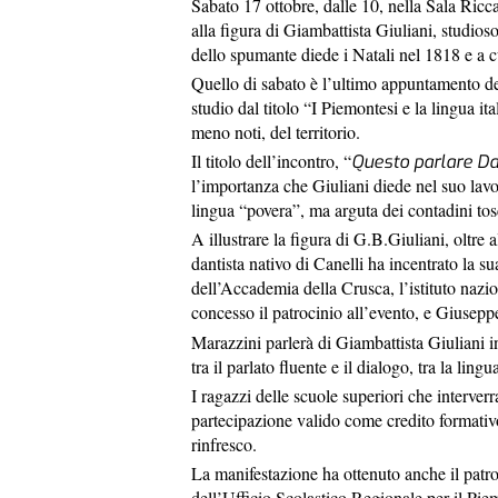
Sabato 17 ottobre, dalle 10, nella Sala Ricc
alla figura di Giambattista Giuliani, studios
dello spumante diede i Natali nel 1818 e a cu
Quello di sabato è l’ultimo appuntamento dell
studio dal titolo “I Piemontesi e la lingua it
meno noti, del territorio.
Il titolo dell’incontro, “
Questo parlare Da
l’importanza che Giuliani diede nel suo lavor
lingua “povera”, ma arguta dei contadini tosc
A illustrare la figura di G.B.Giuliani, oltre 
dantista nativo di Canelli ha incentrato la s
dell’Accademia della Crusca, l’istituto nazio
concesso il patrocinio all’evento, e Giusepp
Marazzini parlerà di Giambattista Giuliani i
tra il parlato fluente e il dialogo, tra la lingua
I ragazzi delle scuole superiori che interverr
partecipazione valido come credito formativo
rinfresco.
La manifestazione ha ottenuto anche il patro
dell’Ufficio Scolastico Regionale per il Pi