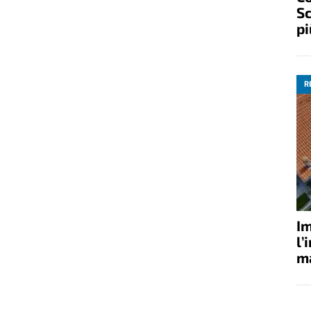
Sc
pi
R
Im
l’
ma