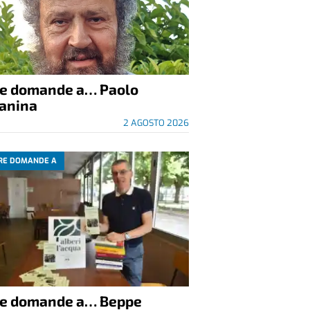
re domande a… Paolo
anina
2 AGOSTO 2026
RE DOMANDE A
re domande a… Beppe