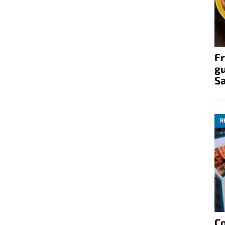
Fr
gu
S
R
C