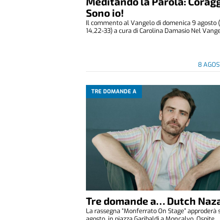
Meditando la Parola: Coragg
Sono io!
Il commento al Vangelo di domenica 9 agosto 
14,22-33) a cura di Carolina Damasio Nel Vangelo
8 AGOS
TRE DOMANDE A
Tre domande a… Dutch Naza
La rassegna “Monferrato On Stage” approderà 
agosto in piazza Garibaldi a Moncalvo. Ospite ..