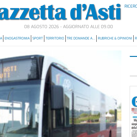
RICER
08 AGOSTO 2026 - AGGIORNATO ALLE 09.00
MA
ENOGASTROMIA
SPORT
TERRITORIO
TRE DOMANDE A…
RUBRICHE & OPINIONI
R