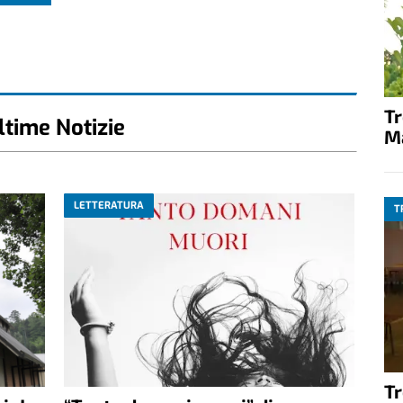
T
ltime Notizie
M
LETTERATURA
T
T