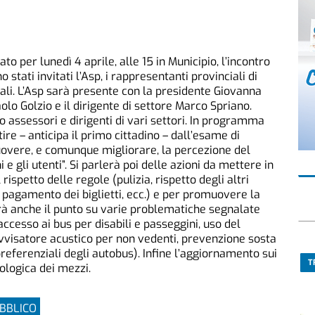
to per lunedì 4 aprile, alle 15 in Municipio, l’incontro
 stati invitati l’Asp, i rappresentanti provinciali di
endali. L’Asp sarà presente con la presidente Giovanna
lo Golzio e il dirigente di settore Marco Spriano.
 assessori e dirigenti di vari settori. In programma
ire – anticipa il primo cittadino – dall’esame di
omuovere, e comunque migliorare, la percezione del
i e gli utenti”. Si parlerà poi delle azioni da mettere in
ispetto delle regole (pulizia, rispetto degli altri
 pagamento dei biglietti, ecc.) e per promuovere la
arà anche il punto su varie problematiche segnalate
ccesso ai bus per disabili e passeggini, uso del
vvisatore acustico per non vedenti, prevenzione sosta
referenziali degli autobus). Infine l’aggiornamento sui
T
ologica dei mezzi.
BBLICO