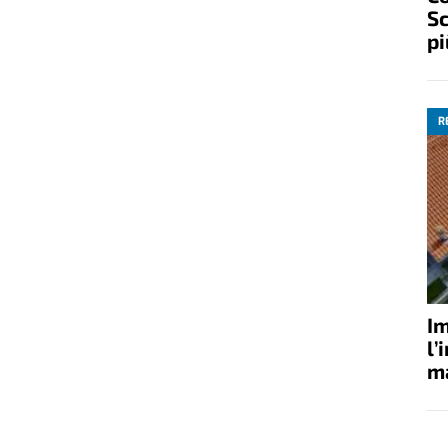
Sc
pi
R
Im
l’
ma