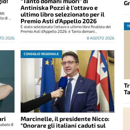
io!
“Tanto domani muori” di
G
Antiniska Pozzi è l’ottavo e
ultimo libro selezionato per il
(Mt
 di ...
Premio Asti d’Appello 2026
T
È stato selezionato l’ottavo e ultimo libro finalista del
Premio Asti d’Appello 2026: è Tanto domani...
TO 2026
8 AGOSTO 2026
CONSIGLIO REGIONALE
T
Ta
ri
Marcinelle, il presidente Nicco:
“Onorare gli italiani caduti sul
sabato 8
.