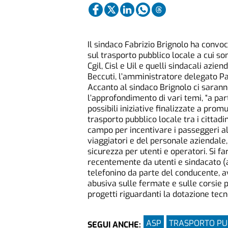
Il sindaco Fabrizio Brignolo ha convoca
sul trasporto pubblico locale a cui sono
Cgil, Cisl e Uil e quelli sindacali azi
Beccuti, l’amministratore delegato Pao
Accanto al sindaco Brignolo ci saranno
l’approfondimento di vari temi, “a part
possibili iniziative finalizzate a pr
trasporto pubblico locale tra i cittadin
campo per incentivare i passeggeri al r
viaggiatori e del personale aziendale,
sicurezza per utenti e operatori. Si f
recentemente da utenti e sindacato (a
telefonino da parte del conducente, a
abusiva sulle fermate e sulle corsie p
progetti riguardanti la dotazione tecn
ASP
TRASPORTO PU
SEGUI ANCHE: