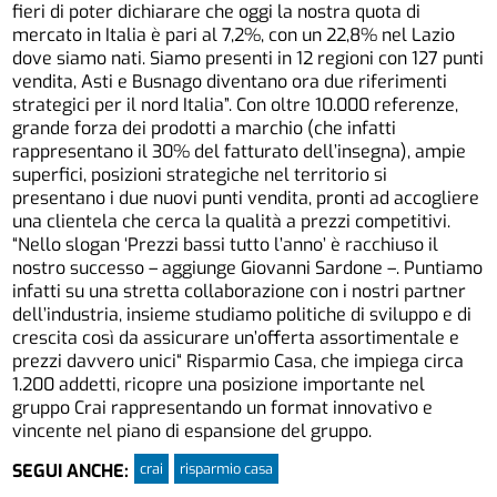
fieri di poter dichiarare che oggi la nostra quota di
mercato in Italia è pari al 7,2%, con un 22,8% nel Lazio
dove siamo nati. Siamo presenti in 12 regioni con 127 punti
vendita, Asti e Busnago diventano ora due riferimenti
strategici per il nord Italia”. Con oltre 10.000 referenze,
grande forza dei prodotti a marchio (che infatti
rappresentano il 30% del fatturato dell’insegna), ampie
superfici, posizioni strategiche nel territorio si
presentano i due nuovi punti vendita, pronti ad accogliere
una clientela che cerca la qualità a prezzi competitivi.
“Nello slogan ‘Prezzi bassi tutto l’anno’ è racchiuso il
nostro successo – aggiunge Giovanni Sardone –. Puntiamo
infatti su una stretta collaborazione con i nostri partner
dell’industria, insieme studiamo politiche di sviluppo e di
crescita così da assicurare un’offerta assortimentale e
prezzi davvero unici“ Risparmio Casa, che impiega circa
1.200 addetti, ricopre una posizione importante nel
gruppo Crai rappresentando un format innovativo e
vincente nel piano di espansione del gruppo.
crai
risparmio casa
SEGUI ANCHE: