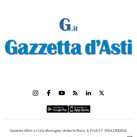
Gazzetta d'Asti s.r.l.Via Monsignor Umberto Rossi, 6 P.IVA-C.F. 01542300056