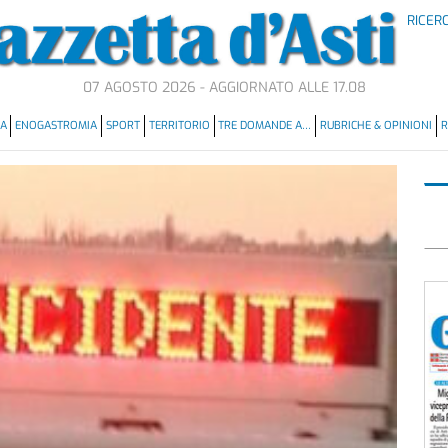
RICER
07 AGOSTO 2026 - AGGIORNATO ALLE 17.08
MA
ENOGASTROMIA
SPORT
TERRITORIO
TRE DOMANDE A…
RUBRICHE & OPINIONI
R