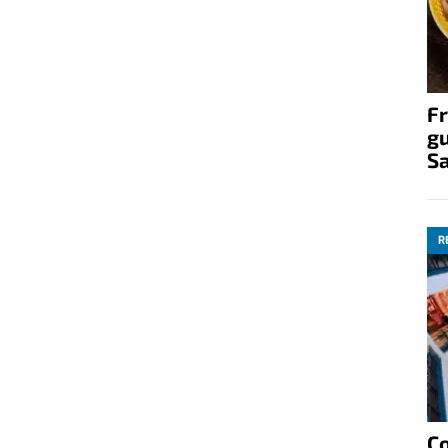
Fr
gu
S
R
C