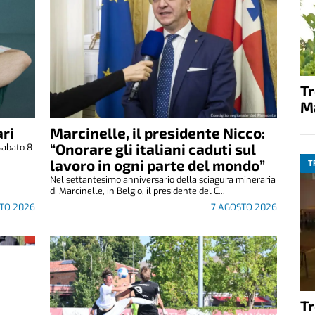
T
M
ri
Marcinelle, il presidente Nicco:
“Onorare gli italiani caduti sul
sabato 8
.
lavoro in ogni parte del mondo”
T
Nel settantesimo anniversario della sciagura mineraria
di Marcinelle, in Belgio, il presidente del C...
TO 2026
7 AGOSTO 2026
T