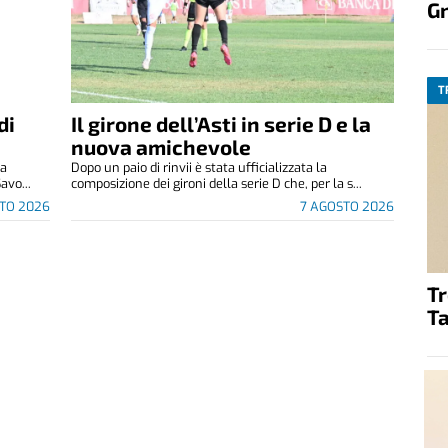
G
T
di
Il girone dell’Asti in serie D e la
nuova amichevole
za
Dopo un paio di rinvii è stata ufficializzata la
avo...
composizione dei gironi della serie D che, per la s...
TO 2026
7 AGOSTO 2026
T
Ta