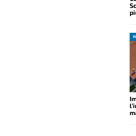
Sc
pi
R
Im
l’
ma