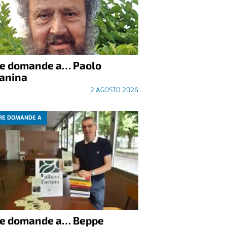
re domande a… Paolo
anina
2 AGOSTO 2026
RE DOMANDE A
re domande a… Beppe