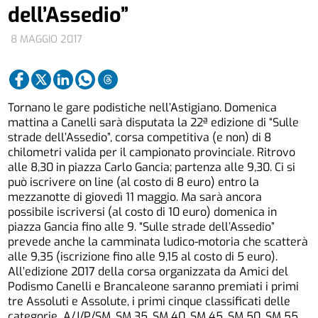
dell’Assedio”
8 MAGGIO 2017
Tornano le gare podistiche nell’Astigiano. Domenica
mattina a Canelli sarà disputata la 22ª edizione di “Sulle
strade dell’Assedio”, corsa competitiva (e non) di 8
chilometri valida per il campionato provinciale. Ritrovo
alle 8,30 in piazza Carlo Gancia; partenza alle 9,30. Ci si
può iscrivere on line (al costo di 8 euro) entro la
mezzanotte di giovedì 11 maggio. Ma sarà ancora
possibile iscriversi (al costo di 10 euro) domenica in
piazza Gancia fino alle 9. “Sulle strade dell’Assedio”
prevede anche la camminata ludico-motoria che scatterà
alle 9,35 (iscrizione fino alle 9,15 al costo di 5 euro).
All’edizione 2017 della corsa organizzata da Amici del
Podismo Canelli e Brancaleone saranno premiati i primi
tre Assoluti e Assolute, i primi cinque classificati delle
categorie A/J/P/SM, SM 35, SM 40, SM 45, SM 50, SM 55,