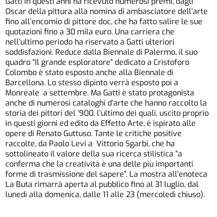
Gatti in questi anni ha ricevuto numerosi premi, dagli
Oscar della pittura alla nomina di ambasciatore dell’arte
fino all’encomio di pittore doc, che ha fatto salire le sue
quotazioni fino a 30 mila euro. Una carriera che
nell’ultimo periodo ha riservato a Gatti ulteriori
soddisfazioni. Reduce dalla Biennale di Palermo, il suo
quadro “Il grande esploratore” dedicato a Cristoforo
Colombo è stato esposto anche alla Biennale di
Barcellona. Lo stesso dipinto verrà esposto poi a
Monreale a settembre. Ma Gatti è stato protagonista
anche di numerosi cataloghi d’arte che hanno raccolto la
storia dei pittori del ‘900, l’ultimo dei quali, uscito proprio
in questi giorni ed edito da Effetto Arte, è ispirato alle
opere di Renato Guttuso. Tante le critiche positive
raccolte, da Paolo Levi a Vittorio Sgarbi, che ha
sottolineato il valore della sua ricerca stilistica “a
conferma che la creatività è una delle più importanti
forme di trasmissione del sapere”. La mostra all’enoteca
La Buta rimarrà aperta al pubblico fino al 31 luglio, dal
lunedì alla domenica, dalle 11 alle 23 (mercoledì chiuso).