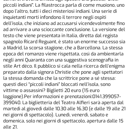
piccoli indiani”. La filastrocca parla di come muoiono, uno
dopo l’altro, tutti i dieci misteriosi indiani. Una serie di
inquietanti morti infondono il terrore negli ospiti
dell’isola, che iniziano ad accusarsi vicendevolmente fino
ad arrivare a una scioccante conclusione. La versione del
testo che viene presentata in Italia, diretta dal regista
spagnolo Ricard Reguant, è stato un enorme successo sia
a Madrid, la scorsa stagione, che a Barcellona. La stessa
epoca del romanzo viene rispettata, così da ambientarla
negli anni Quaranta con una suggestiva scenografia in
stile Art déco. Il pubblico si cala nella ricerca dell’enigma
preparato dalla signora Christie che pone agli spettatori
la stessa domanda che la scrittrice pone a sé stessa:
questi dieci “piccoli indiani” bloccati nell’isola, sono
vittime o assassini? Biglietti 20 euro (15 euro
loggione).Per informazioni e prenotazioni:0141.399057-
399040. La biglietteria del Teatro Alfieri sarà aperta dal
martedì al giovedì dalle 10.30 alle 16.30 (e dalle 19 alle 21
nei giorni di spettacolo). Lunedì, venerdì, sabato e
domenica, solo nei giorni di spettacolo, apertura dalle 15
alle 21.