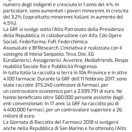
numero degli indigenti è cresciuto in 1 anno del 4%. In
particolare, sono aumentati i poveri minorenni, in crescita
del 3,2% (soprattutto minorenni italiani, in aumento del
4,5%).
La GRF si svolge sotto l’Alto Patronato della Presidenza
della Repubblica, in collaborazione con Aifa, Cdo Opere
Sociali, Federfarma, Fofi, Federchimica
Assosalute e BFResearch. L’iniziativa è realizzata con il
sostegno di Intesa Sanpaolo, Teva, Doc, EG
EuroGenerici, Assogenerici, Avvenire, Mediafriends, Respo
nsabilità Sociale Rai e Pubblicità Progresso.
In tutta Italia la raccolta si terrà in 104 Province e in oltre
4.100 farmacie. Durante la GRF dell’11 febbraio 2017, sono
state raccolte 375.240 confezioni di farmaci, per
un controvalore economico pari a 2.599.791 di euro. Ne
hanno beneficiato oltre 580.000 persone assistite dagli
enti convenzionati. In 17 anni, la GRF ha raccolto più di
4.400.000 farmaci, per un controvalore superiore a 26
milioni di euro.
La Giornata di Raccolta del Farmaco 2018 si svolgerà
anche nella Repubblica di San Marino e ha ottenuto l’Alto