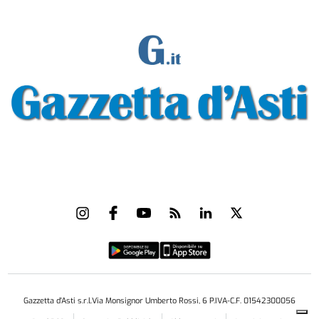
Gazzetta d'Asti s.r.l.Via Monsignor Umberto Rossi, 6 P.IVA-C.F. 01542300056