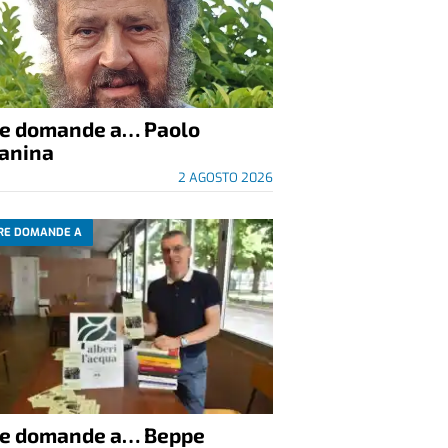
re domande a… Paolo
anina
2 AGOSTO 2026
RE DOMANDE A
re domande a… Beppe