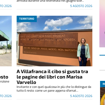
arrivata durante una telefonata nel giugno scor...
TO 2026
5 AGOSTO 2026
TERRITORIO
A Villafranca il cibo si gusta tra
osto
le pagine dei libri con Marisa
Varvello
enzione
R
.
Invitante e con quel qualcosa in più che lo distingue da
tutto il resto: come un pane appena sfornat...
TO 2026
5 AGOSTO 2026