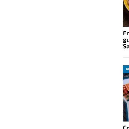
Fr
gu
S
R
C