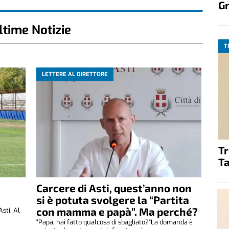
G
ltime Notizie
T
LETTERE AL DIRETTORE
T
Ta
Carcere di Asti, quest’anno non
si è potuta svolgere la “Partita
con mamma e papà”. Ma perché?
Asti. Al
"Papà, hai fatto qualcosa di sbagliato?”La domanda è