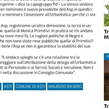
 esprime – dice la capogruppo Pd – Lo stesso sindaco
er nominato il nuovo presidente dell’Asp in quindici
ce a nominare l’assessore all’Urbanistica: perché ci sta
Asp, registriamo un’altra dimissione, la terza in un
T
: quella di Monica Primitivi. In pratica se n’è andato
a nove mesi fa. Le ragioni politiche di Negro e
M
hé non sono state rese pubbliche quelle di Primitivi?
bene l’Asp se non si garantisce la stabilità del suo
T
“Il sindaco spieghi se c’è una relazione tra le
poreggiare sull’attribuzione della delega all’Urbanistica
i al Personale e ai Servizi Sociali e Istruzione. Non è
i nella discussione in Consiglio Comunale”.
P
ASTI
COMUNE DI ASTI
MAURIZIO RASERO
T