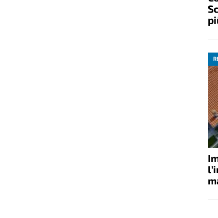
Sc
pi
R
Im
l’
ma