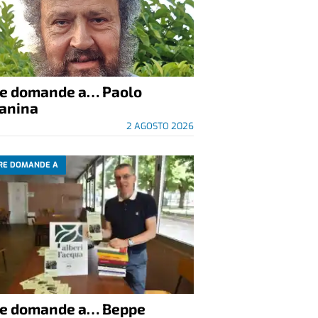
re domande a… Paolo
anina
2 AGOSTO 2026
RE DOMANDE A
re domande a… Beppe