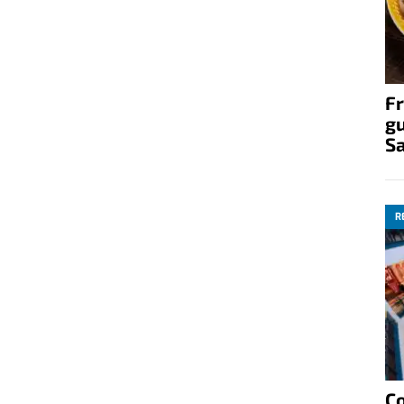
Fr
gu
S
R
C