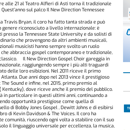
 alle 21 al Teatro Alfieri di Asti torna il tradizionale
 Quest’anno sul palco Il New Direction Tennessee
da Travis Bryan, il coro ha fatto tanta strada e può
o genere riconosciuto a livello internazionale: è
i presso la Tennessee State University e da solisti di
rdinario che provengono da altri ambienti musicali,
cezionali musicisti hanno sempre svolto un ruolo
che abbraccia gospel contemporaneo e tradizionale,
ile classico. Il New Direction Gospel Choir gareggia in
nazionale, raggiungendo sempre i più alti traguardi
to delle loro esibizioni. Nel 2011 riceve il primo
Atlanta. Due anni dopo nel 2013 vince il prestigioso
The Sound e infine, nel 2015, primo premio al
 ( Kentucky), dove riceve anche il premio del pubblico.
à in particolare in questi ultimi anni, continuando a
liendo opportunità prestigiose come quella di
llo di Bobby Jones Gospel , Dewitt Johns e di esibirsi
T
libro di Kevin Davidson & The Voices. Il coro ha
te comunità, riuscendo ogni volta a stabilire con il suo
olo il linguaggio universale per eccellenza, la musica,