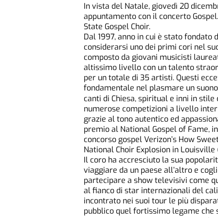
In vista del Natale, giovedì 20 dicembre
appuntamento con il concerto Gospel.
State Gospel Choir.
Dal 1997, anno in cui è stato fondato 
considerarsi uno dei primi cori nel su
composto da giovani musicisti laureat
altissimo livello con un talento strao
per un totale di 35 artisti. Questi ec
fondamentale nel plasmare un suono 
canti di Chiesa, spiritual e inni in st
numerose competizioni a livello inter
grazie al tono autentico ed appassiona
premio al National Gospel of Fame, in 
concorso gospel Verizon’s How Sweet 
National Choir Explosion in Louisville
Il coro ha accresciuto la sua popolarit
viaggiare da un paese all’altro e cog
partecipare a show televisivi come que
al fianco di star internazionali del ca
incontrato nei suoi tour le più dispara
pubblico quel fortissimo legame che s