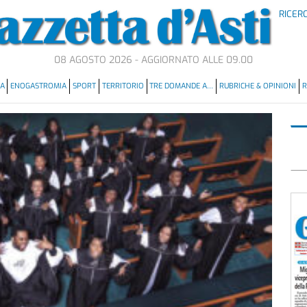
RICER
08 AGOSTO 2026 - AGGIORNATO ALLE 09.00
MA
ENOGASTROMIA
SPORT
TERRITORIO
TRE DOMANDE A…
RUBRICHE & OPINIONI
R