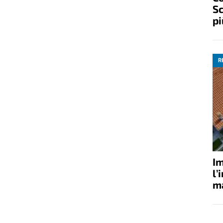
Sc
pi
R
Im
l’
ma