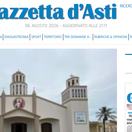
RICER
06 AGOSTO 2026 - AGGIORNATO ALLE 21.17
MA
ENOGASTROMIA
SPORT
TERRITORIO
TRE DOMANDE A…
RUBRICHE & OPINIONI
R