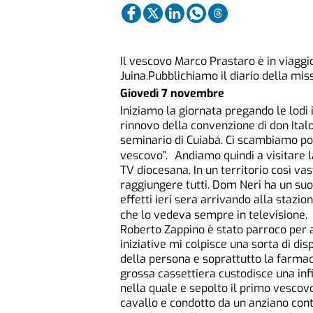
Il vescovo Marco Prastaro è in viaggio 
Juina.Pubblichiamo il diario della mis
Giovedì 7 novembre
Iniziamo la giornata pregando le lodi
rinnovo della convenzione di don Italo,
seminario di Cuiabá. Ci scambiamo poi
vescovo”. Andiamo quindi a visitare la
TV diocesana. In un territorio così va
raggiungere tutti. Dom Neri ha un suo
effetti ieri sera arrivando alla staz
che lo vedeva sempre in televisione. 
Roberto Zappino è stato parroco per al
iniziative mi colpisce una sorta di di
della persona e soprattutto la farmac
grossa cassettiera custodisce una infi
nella quale e sepolto il primo vescovo
cavallo e condotto da un anziano co