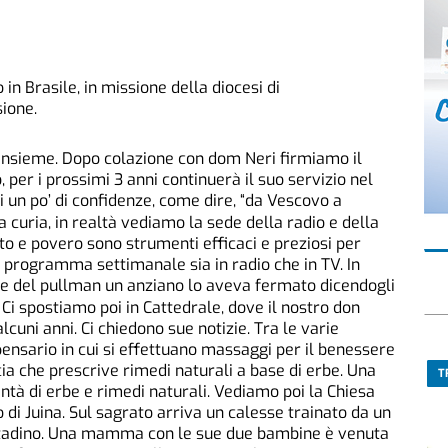
in Brasile, in missione della diocesi di
sione.
 insieme. Dopo colazione con dom Neri firmiamo il
 per i prossimi 3 anni continuerà il suo servizio nel
 un po’ di confidenze, come dire, “da Vescovo a
 curia, in realtà vediamo la sede della radio e della
sto e povero sono strumenti efficaci e preziosi per
 programma settimanale sia in radio che in TV. In
ione del pullman un anziano lo aveva fermato dicendogli
Ci spostiamo poi in Cattedrale, dove il nostro don
cuni anni. Ci chiedono sue notizie. Tra le varie
spensario in cui si effettuano massaggi per il benessere
ia che prescrive rimedi naturali a base di erbe. Una
T
ntà di erbe e rimedi naturali. Vediamo poi la Chiesa
 di Juina. Sul sagrato arriva un calesse trainato da un
ntadino. Una mamma con le sue due bambine è venuta