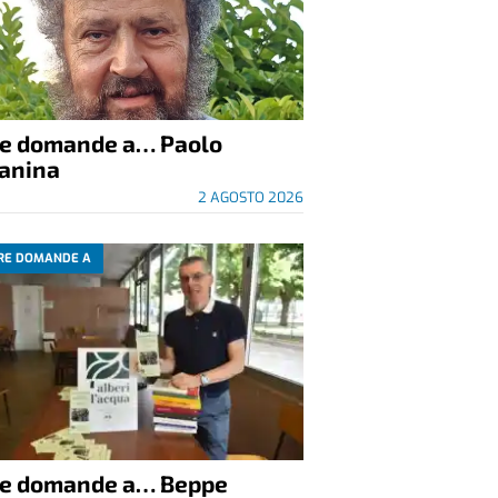
re domande a… Paolo
anina
2 AGOSTO 2026
RE DOMANDE A
re domande a… Beppe