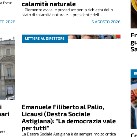
calamità naturale
a frase
.
Il Piemonte avvia le procedure per la richiesta dello
stato di calamità naturale. Il presidente dell...
TO 2026
6 AGOSTO 2026
Fr
LETTERE AL DIRETTORE
gu
S
R
i
Emanuele Filiberto al Palio,
nari
Licausi (Destra Sociale
Astigiana): “La democrazia vale
per tutti”
tt...
La Destra Sociale Astigiana è da sempre molto critica
C