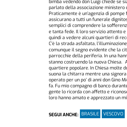
bimba vedendo don Luigi chiede se si
parlato della associazione ministero 
Praticamente è un’agenzia di pompe f
assicurano a tutti un funerale dignit
semplici di comprendere la sofferenza 
e tanta fede. Il loro servizio attento
quindi a vedere alcuni quartieri di re
C’è la strada asfaltata, l’illuminazione
comunque il segno evidente che la ci
parrocchie della periferia. In una hann
stanno costruendo la nuova Chiesa. A
quartiere popolare. In Chiesa molte 
suona la chitarra mentre una signora 
operato per un po’ di anni don Gino Mi
fa. Fu mio compagno di banco durante 
gente lo ricorda con affetto e ricono
loro hanno amato e apprezzato un mi
BRASILE
VESCOVO
SEGUI ANCHE: