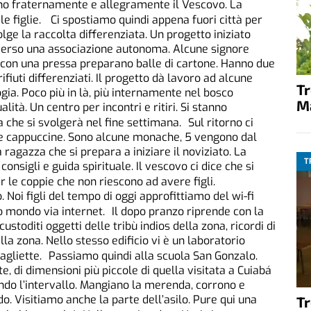
ano fraternamente e allegramente il Vescovo. La
figlie. Ci spostiamo quindi appena fuori città per
lge la raccolta differenziata. Un progetto iniziato
averso una associazione autonoma. Alcune signore
ri con una pressa preparano balle di cartone. Hanno due
ifiuti differenziati. Il progetto dà lavoro ad alcune
T
ia. Poco più in là, più internamente nel bosco
M
alità. Un centro per incontri e ritiri. Si stanno
he si svolgerà nel fine settimana. Sul ritorno ci
e cappuccine. Sono alcune monache, 5 vengono dal
 ragazza che si prepara a iniziare il noviziato. La
T
onsigli e guida spirituale. Il vescovo ci dice che si
 le coppie che non riescono ad avere figli.
 Noi figli del tempo di oggi approfittiamo del wi-fi
ro mondo via internet. Il dopo pranzo riprende con la
ustoditi oggetti delle tribù indios della zona, ricordi di
lla zona. Nello stesso edificio vi è un laboratorio
gliette. Passiamo quindi alla scuola San Gonzalo.
te, di dimensioni più piccole di quella visitata a Cuiabá
endo l’intervallo. Mangiano la merenda, corrono e
. Visitiamo anche la parte dell’asilo. Pure qui una
T