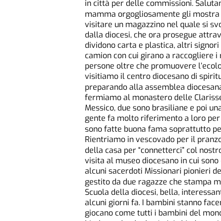
in città per delle commissioni. Salut
mamma orgogliosamente gli mostra le 
visitare un magazzino nel quale si svo
dalla diocesi, che ora prosegue attr
dividono carta e plastica, altri signo
camion con cui girano a raccogliere i r
persone oltre che promuovere l’ecolog
visitiamo il centro diocesano di spiritu
preparando alla assemblea diocesana c
fermiamo al monastero delle Clariss
Messico, due sono brasiliane e poi una
gente fa molto riferimento a loro per c
sono fatte buona fama soprattutto per
Rientriamo in vescovado per il pranzo.
della casa per “connetterci” col nost
visita al museo diocesano in cui sono c
alcuni sacerdoti Missionari pionieri de
gestito da due ragazze che stampa ma
Scuola della diocesi, bella, interessan
alcuni giorni fa. I bambini stanno fac
giocano come tutti i bambini del mondo