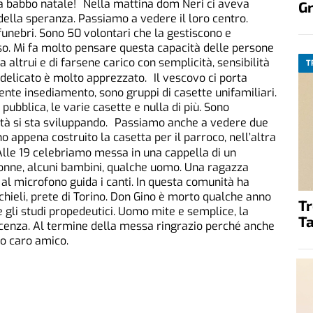
a babbo natale! Nella mattina dom Neri ci aveva
G
della speranza. Passiamo a vedere il loro centro.
unebri. Sono 50 volontari che la gestiscono e
oso. Mi fa molto pensare questa capacità delle persone
altrui e di farsene carico con semplicità, sensibilità
T
 e delicato è molto apprezzato. Il vescovo ci porta
cente insediamento, sono gruppi di casette unifamiliari.
 pubblica, le varie casette e nulla di più. Sono
ttà si sta sviluppando. Passiamo anche a vedere due
o appena costruito la casetta per il parroco, nell’altra
lle 19 celebriamo messa in una cappella di un
donne, alcuni bambini, qualche uomo. Una ragazza
al microfono guida i canti. In questa comunità ha
chieli, prete di Torino. Don Gino è morto qualche anno
T
gli studi propedeutici. Uomo mite e semplice, la
Ta
scenza. Al termine della messa ringrazio perché anche
o caro amico.