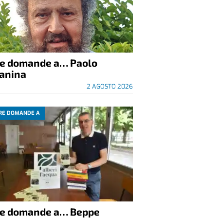
re domande a… Paolo
anina
2 AGOSTO 2026
RE DOMANDE A
re domande a… Beppe