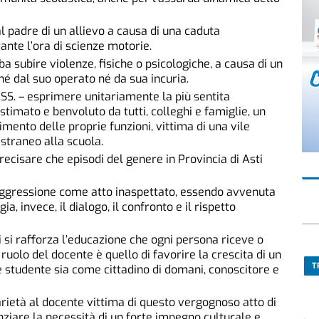
dal padre di un allievo a causa di una caduta
nte l’ora di scienze motorie.
a subire violenze, fisiche o psicologiche, a causa di un
 né dal suo operato né da sua incuria.
SS. – esprimere unitariamente la più sentita
stimato e benvoluto da tutti, colleghi e famiglie, un
ento delle proprie funzioni, vittima di una vile
straneo alla scuola.
ecisare che episodi del genere in Provincia di Asti
ggressione come atto inaspettato, essendo avvenuta
a, invece, il dialogo, il confronto e il rispetto
i si rafforza l’educazione che ogni persona riceve o
ruolo del docente è quello di favorire la crescita di un
T
e studente sia come cittadino di domani, conoscitore e
arietà al docente vittima di questo vergognoso atto di
ziare la necessità di un forte impegno culturale e