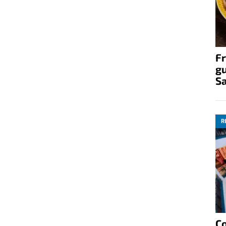
Fr
gu
S
R
C