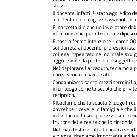
stesso.
Il docente, infatti, è stato aggredito 
accidentale del ragazzo avvenuta dura
È inaccettabile che un lavoratore debb
infortunio che, peraltro, non è dipeso
È nostra ferma intenzione – come OO.
solidarietà al docente, professionista 
collega impegnato nel normale svolgim
aggressione da parte di un soggetto e
Nel deplorare l’accaduto, teniamo a pr
non si sono mai verificati.
Condanniamo senza mezzi termini l’a
in un luogo come la scuola che privilegi
reciproco.
Ribadiamo che la scuola è luogo in cu
dovrebbe ricevere in famiglia e che il 
individuo nella sua pienezza, sia com
fruitore della realtà che lo circonda.
Nel manifestare tutta la nostra solid
violenza, riteniamo importante eviden