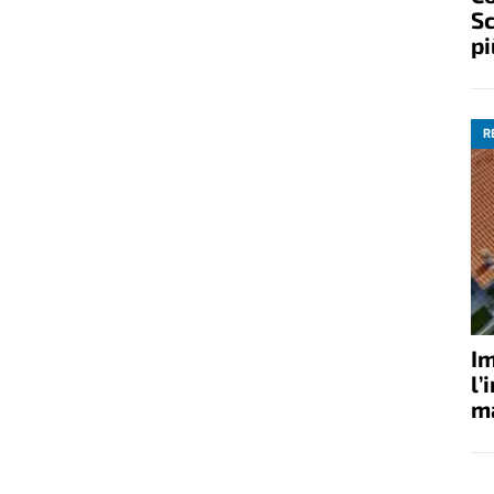
Sc
pi
R
Im
l’
ma