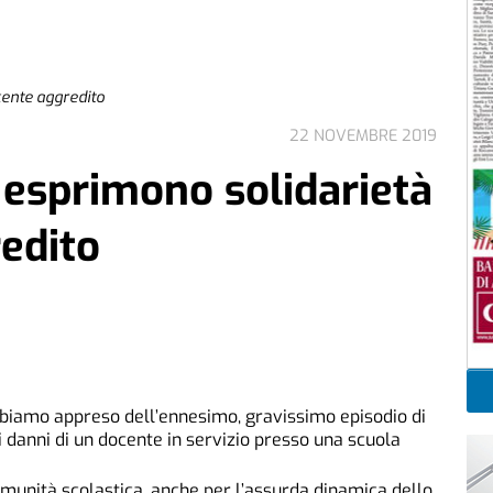
ocente aggredito
22 NOVEMBRE 2019
i esprimono solidarietà
edito
biamo appreso dell’ennesimo, gravissimo episodio di
ai danni di un docente in servizio presso una scuola
omunità scolastica, anche per l’assurda dinamica dello